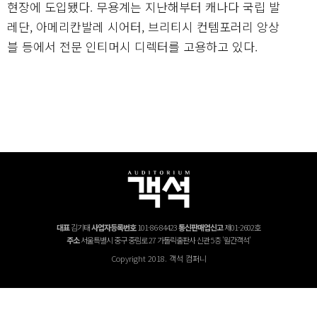
현장에 도입됐다. 무용계는 지난해부터 캐나다 국립 발
레단, 아메리칸발레 시어터, 브리티시 컨템포러리 앙상
블 등에서 전문 인티머시 디렉터를 고용하고 있다.
대표
김기태
사업자등록번호
101-86-84423
통신판매업신고
제01-2602호
주소
서울특별시 중구 중림로 27 가톨릭출판사 신관 5층 '월간객석'
Copyright 2018. 객석 컴퍼니