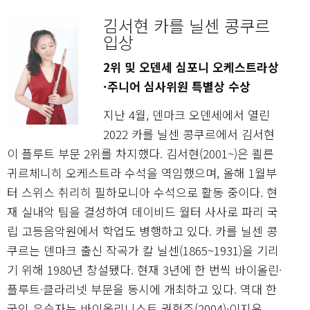
김서현 카를 닐센 콩쿠르
입상
2위 및 오덴세 심포니 오케스트라상
·주니어 심사위원 특별상 수상
지난 4월, 덴마크 오덴세에서 열린
2022 카를 닐센 콩쿠르에서 김서현
이 플루트 부문 2위를 차지했다. 김서현(2001~)은 쾰른
귀르체니히 오케스트라 수석을 역임했으며, 올해 1월부
터 스위스 취리히 필하모니아 수석으로 활동 중이다. 현
재 실내악 팀을 결성하여 데이비드 월터 사사로 파리 국
립 고등음악원에서 학업도 병행하고 있다. 카를 닐센 콩
쿠르는 덴마크 출신 작곡가 칼 닐센(1865~1931)을 기리
기 위해 1980년 창설됐다. 현재 3년에 한 번씩 바이올린·
플루트·클라리넷 부문을 동시에 개최하고 있다. 역대 한
국인 우승자는 바이올리니스트 권혁주(2004)·이지윤