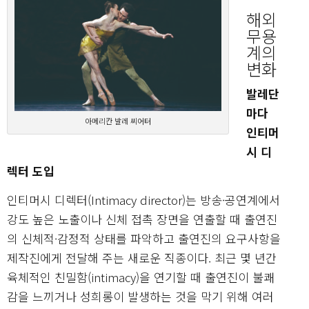
해외
무용
계의
변화
발레단
마다
아메리칸 발레 씨어터
인티머
시 디
렉터 도입
인티머시 디렉터(Intimacy director)는 방송·공연계에서
강도 높은 노출이나 신체 접촉 장면을 연출할 때 출연진
의 신체적·감정적 상태를 파악하고 출연진의 요구사항을
제작진에게 전달해 주는 새로운 직종이다. 최근 몇 년간
육체적인 친밀함(intimacy)을 연기할 때 출연진이 불쾌
감을 느끼거나 성희롱이 발생하는 것을 막기 위해 여러