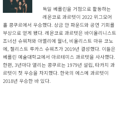
독일 베를린을 거점으로 활동하는
레온코로 콰르텟이 2022 위그모어
홀 콩쿠르에서 우승했다. 상금 만 파운드와 공연 기회를
부상으로 얻게 됐다. 레온코로 콰르텟은 바이올리니스트
조너선 슈워처와 아멜리에 월너, 비올리스트 마유 코노
에, 첼리스트 루카스 슈워츠가 2019년 결성했다. 이들은
베를린 예술대학교에서 아르테미스 콰르텟을 사사했다.
한편, 3년마다 열리는 콩쿠르는 1979년 설립, 타카치 콰
르텟이 첫 우승을 차지했다. 한국의 에스메 콰르텟이
2018년 우승한 바 있다.