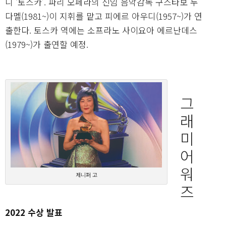
니 ‘토스카’. 파리 오페라의 신임 음악감독 구스타보 두
다멜(1981~)이 지휘를 맡고 피에르 아우디(1957~)가 연
출한다. 토스카 역에는 소프라노 사이요아 에르난데스
(1979~)가 출연할 예정.
그
래
미
어
워
제니퍼 고
즈
2022 수상 발표