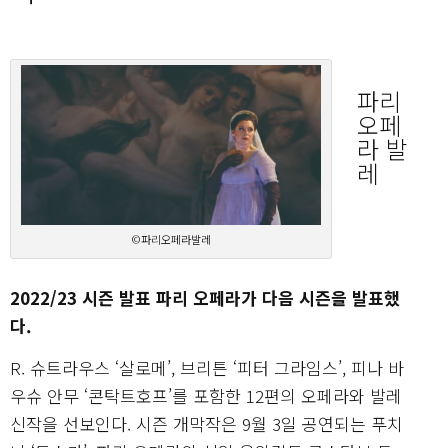
파리
오페
라 발
레
©파리오페라발레
2022/23 시즌 발표 파리 오페라가 다음 시즌을 발표했
다.
R. 슈트라우스 ‘살로메’, 브리튼 ‘피터 그라임스’, 피나 바
우슈 안무 ‘콘탁트호프’를 포함한 12편의 오페라와 발레
신작을 선보인다. 시즌 개막작은 9월 3일 공연되는 푸치