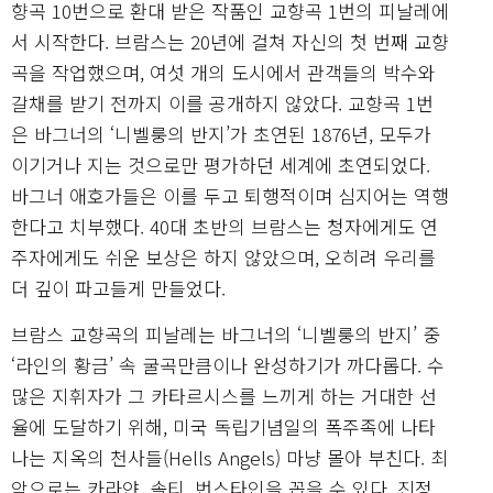
향곡 10번으로 환대 받은 작품인 교향곡 1번의 피날레에
서 시작한다. 브람스는 20년에 걸쳐 자신의 첫 번째 교향
곡을 작업했으며, 여섯 개의 도시에서 관객들의 박수와
갈채를 받기 전까지 이를 공개하지 않았다. 교향곡 1번
은 바그너의 ‘니벨룽의 반지’가 초연된 1876년, 모두가
이기거나 지는 것으로만 평가하던 세계에 초연되었다.
바그너 애호가들은 이를 두고 퇴행적이며 심지어는 역행
한다고 치부했다. 40대 초반의 브람스는 청자에게도 연
주자에게도 쉬운 보상은 하지 않았으며, 오히려 우리를
더 깊이 파고들게 만들었다.
브람스 교향곡의 피날레는 바그너의 ‘니벨룽의 반지’ 중
‘라인의 황금’ 속 굴곡만큼이나 완성하기가 까다롭다. 수
많은 지휘자가 그 카타르시스를 느끼게 하는 거대한 선
율에 도달하기 위해, 미국 독립기념일의 폭주족에 나타
나는 지옥의 천사들(Hells Angels) 마냥 몰아 부친다. 최
악으로는 카라얀, 솔티, 번스타인을 꼽을 수 있다. 진정