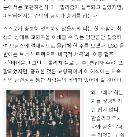
분에서는 코펜하겐식 미니멀리즘에 설득되고 말았지만,
피날레에서는 런던의 긍지가 승기를 잡는다.
스스로가 충분히 명확하지 않을까봐 나는 한 사람이 최
상의 상태로 교향곡을 이해할 수 있는 양만큼만 집중하
여 브람스에 절대적으로 몰입해 한 주를 보냈다. LSO 음
반에는 보너스 트랙으로 ‘비극적 서곡’과 ‘이중 협주
곡’(바이올린 고단 니콜리치·첼로 팀 휴_편집자 주)이 포
함되었지만, 중요한 것은 교향곡이며 이 해석에는 지속
적인 관련성을 통한 사람들의 동의가 있어야 할 것이다.
왜 그래야 하는
지를 설명하기
란 쉽지 않다.
한슬리크 역시
나와 같은 문제
를 겪었다. 교향