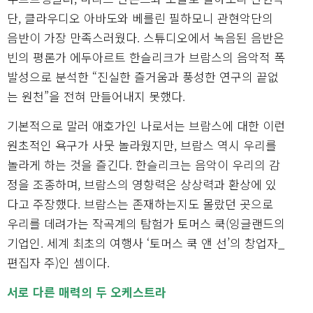
단, 클라우디오 아바도와 베를린 필하모니 관현악단의
음반이 가장 만족스러웠다. 스튜디오에서 녹음된 음반은
빈의 평론가 에두아르트 한슬리크가 브람스의 음악적 폭
발성으로 분석한 “진실한 즐거움과 풍성한 연구의 끝없
는 원천”을 전혀 만들어내지 못했다.
기본적으로 말러 애호가인 나로서는 브람스에 대한 이런
원초적인 욕구가 사뭇 놀라웠지만, 브람스 역시 우리를
놀라게 하는 것을 즐긴다. 한슬리크는 음악이 우리의 감
정을 조종하며, 브람스의 영향력은 상상력과 환상에 있
다고 주장했다. 브람스는 존재하는지도 몰랐던 곳으로
우리를 데려가는 작곡계의 탐험가 토머스 쿡(잉글랜드의
기업인. 세계 최초의 여행사 ‘토머스 쿡 앤 선’의 창업자_
편집자 주)인 셈이다.
서로 다른 매력의 두 오케스트라