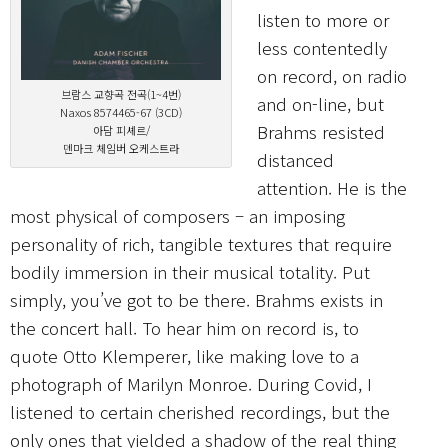
listen to more or
less contentedly
on record, on radio
브람스 교향곡 전곡(1~4번)
and on-line, but
Naxos 8574465-67 (3CD)
Brahms resisted
아담 피셰르/
덴마크 체임버 오케스트라
distanced
attention. He is the
most physical of composers – an imposing
personality of rich, tangible textures that require
bodily immersion in their musical totality. Put
simply, you’ve got to be there. Brahms exists in
the concert hall. To hear him on record is, to
quote Otto Klemperer, like making love to a
photograph of Marilyn Monroe. During Covid, I
listened to certain cherished recordings, but the
only ones that yielded a shadow of the real thing