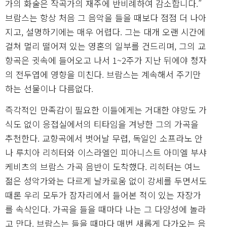
가의 화술은 작곡가의 재주에 반비례하여 감소합니다.”
브람스는 항상 처음 그 음악을 들을 때보다 점점 더 나아
지고, 설명하기에는 매우 어렵다. 그는 대개 오랜 시간에
걸쳐 멀리 떨어져 있는 영혼의 일부를 건드리며, 그의 교
향곡은 귓속에 들어오고 나서 1~2주가 지난 뒤에야 청자
의 전두엽에 영향을 미친다. 브람스는 계속해서 주기만
하는 선물이나 다름없다.
즉각적인 만족감이 필요한 이들에게는 거대한 야망도 가
식도 없이 응접실에서의 티타임을 겨냥한 그의 가곡을
추천한다. 교향곡에서 벗어날 무렵, 독일인 소프라노 안
나 루치아 리히터와 이스라엘인 피아니스트 아미엘 부샤
케비츠의 브람스 가곡 음반이 도착했다. 리히터는 여느
젊은 성악가와는 다르게 날카로움 없이 강세를 두면서도
때론 우리 모두가 잠자리에서 들어본 적이 있는 자장가
를 속삭인다. 가곡을 들을 때마다 나는 그 다양성에 놀라
고 만다. 브람스는 들을 때마다 매번 새롭게 다가오는 음