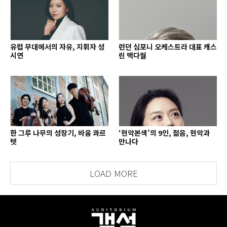
유럽 무대에서의 자유, 지휘자 성
런던 심포니 오케스트라 대표 캐스
시연
린 맥다월
한 그루 나무의 성장기, 바움 콰르
‘현악본색’의 9인, 젊음, 현악과
텟
만나다
LOAD MORE