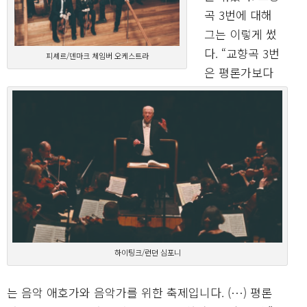
곡 3번에 대해
그는 이렇게 썼
다. “교향곡 3번
피셰르/덴마크 체임버 오케스트라
은 평론가보다
하이팅크/런던 심포니
는 음악 애호가와 음악가를 위한 축제입니다. (…) 평론