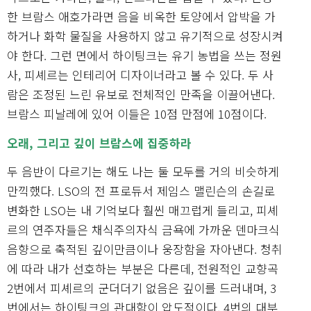
한 브람스 애호가라면 음을 비옥한 토양에서 압박을 가
하거나 화학 물질을 사용하지 않고 유기적으로 성장시켜
야 한다. 그런 면에서 하이팅크는 유기 농법을 쓰는 정원
사, 피셰르는 인테리어 디자이너라고 볼 수 있다. 두 사
람은 조정된 느린 유보로 전체적인 만족을 이끌어낸다.
브람스 피날레에 있어 이들은 10점 만점에 10점이다.
오래, 그리고 깊이 브람스에 집중하라
두 음반이 다르기는 해도 나는 둘 모두를 거의 비슷하게
만끽했다. LSO의 전 프로듀서 제임스 맬린슨의 손길로
변화한 LSO는 내 기억보다 훨씬 매끄럽게 들리고, 피셰
르의 연주자들은 채식주의자식 금욕에 가까운 덴마크식
음향으로 축적된 깊이만큼이나 웅장함을 자아낸다. 청취
에 따라 내가 선호하는 부분은 다른데, 전원적인 교향곡
2번에서 피셰르의 군더더기 없음은 깊이를 드러내며, 3
번에서는 하이팅크의 관대함이 압도적이다. 4번의 대부