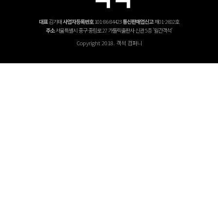
대표
김기태
사업자등록번호
101-86-84423
통신판매업신고
제01-2602호
주소
서울특별시 중구 중림로 27 가톨릭출판사 신관 5층 '월간객석'
Copyright 2018. 객석 컴퍼니