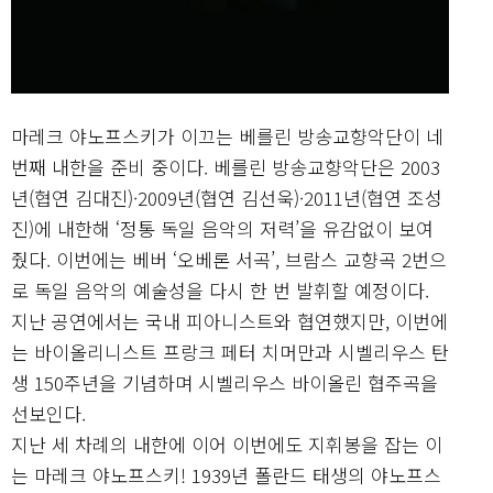
마레크 야노프스키가 이끄는 베를린 방송교향악단이 네
번째 내한을 준비 중이다. 베를린 방송교향악단은 2003
년(협연 김대진)·2009년(협연 김선욱)·2011년(협연 조성
진)에 내한해 ‘정통 독일 음악의 저력’을 유감없이 보여
줬다. 이번에는 베버 ‘오베론 서곡’, 브람스 교향곡 2번으
로 독일 음악의 예술성을 다시 한 번 발휘할 예정이다.
지난 공연에서는 국내 피아니스트와 협연했지만, 이번에
는 바이올리니스트 프랑크 페터 치머만과 시벨리우스 탄
생 150주년을 기념하며 시벨리우스 바이올린 협주곡을
선보인다.
지난 세 차례의 내한에 이어 이번에도 지휘봉을 잡는 이
는 마레크 야노프스키! 1939년 폴란드 태생의 야노프스