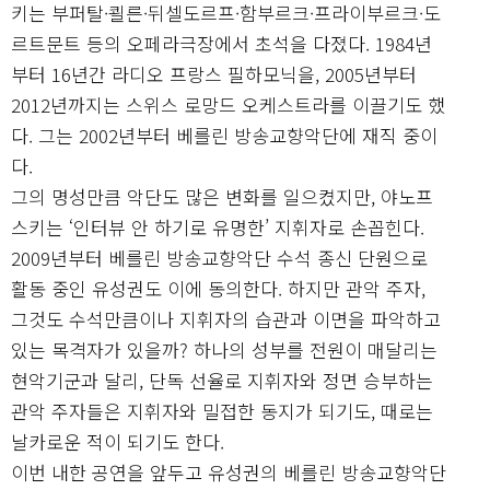
키는 부퍼탈·쾰른·뒤셀도르프·함부르크·프라이부르크·도
르트문트 등의 오페라극장에서 초석을 다졌다. 1984년
부터 16년간 라디오 프랑스 필하모닉을, 2005년부터
2012년까지는 스위스 로망드 오케스트라를 이끌기도 했
다. 그는 2002년부터 베를린 방송교향악단에 재직 중이
다.
그의 명성만큼 악단도 많은 변화를 일으켰지만, 야노프
스키는 ‘인터뷰 안 하기로 유명한’ 지휘자로 손꼽힌다.
2009년부터 베를린 방송교향악단 수석 종신 단원으로
활동 중인 유성권도 이에 동의한다. 하지만 관악 주자,
그것도 수석만큼이나 지휘자의 습관과 이면을 파악하고
있는 목격자가 있을까? 하나의 성부를 전원이 매달리는
현악기군과 달리, 단독 선율로 지휘자와 정면 승부하는
관악 주자들은 지휘자와 밀접한 동지가 되기도, 때로는
날카로운 적이 되기도 한다.
이번 내한 공연을 앞두고 유성권의 베를린 방송교향악단