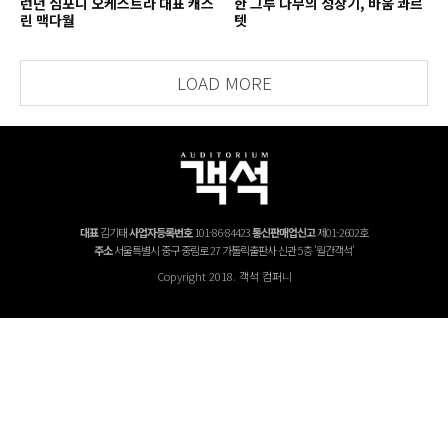
런던 심포니 오케스트라 대표 캐스
한 그루 나무의 성장기, 바움 콰르
린 맥다월
텟
LOAD MORE
대표
김기태
사업자등록번호
101-86-84423
통신판매업신고
제01-2602호
주소
서울특별시 중구 중림로 27 가톨릭출판사 신관 5층 '월간객석'
Copyright 2018. 객석 컴퍼니