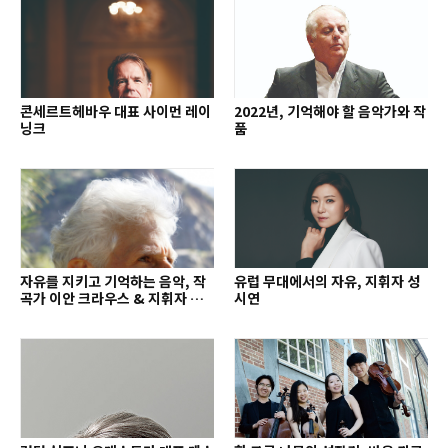
콘세르트헤바우 대표 사이먼 레이
2022년, 기억해야 할 음악가와 작
닝크
품
자유를 지키고 기억하는 음악, 작
유럽 무대에서의 자유, 지휘자 성
곡가 이안 크라우스 & 지휘자 배
시연
종훈