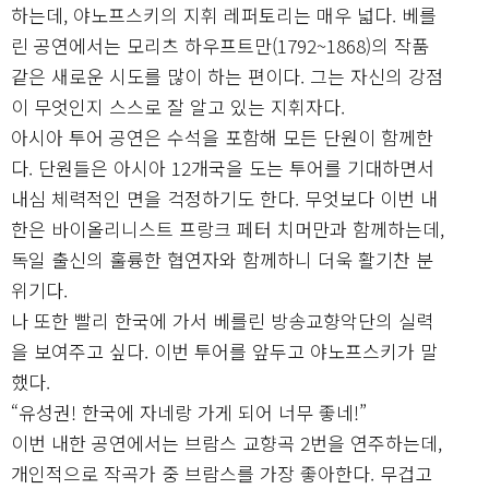
하는데, 야노프스키의 지휘 레퍼토리는 매우 넓다. 베를
린 공연에서는 모리츠 하우프트만(1792~1868)의 작품
같은 새로운 시도를 많이 하는 편이다. 그는 자신의 강점
이 무엇인지 스스로 잘 알고 있는 지휘자다.
아시아 투어 공연은 수석을 포함해 모든 단원이 함께한
다. 단원들은 아시아 12개국을 도는 투어를 기대하면서
내심 체력적인 면을 걱정하기도 한다. 무엇보다 이번 내
한은 바이올리니스트 프랑크 페터 치머만과 함께하는데,
독일 출신의 훌륭한 협연자와 함께하니 더욱 활기찬 분
위기다.
나 또한 빨리 한국에 가서 베를린 방송교향악단의 실력
을 보여주고 싶다. 이번 투어를 앞두고 야노프스키가 말
했다.
“유성권! 한국에 자네랑 가게 되어 너무 좋네!”
이번 내한 공연에서는 브람스 교향곡 2번을 연주하는데,
개인적으로 작곡가 중 브람스를 가장 좋아한다. 무겁고