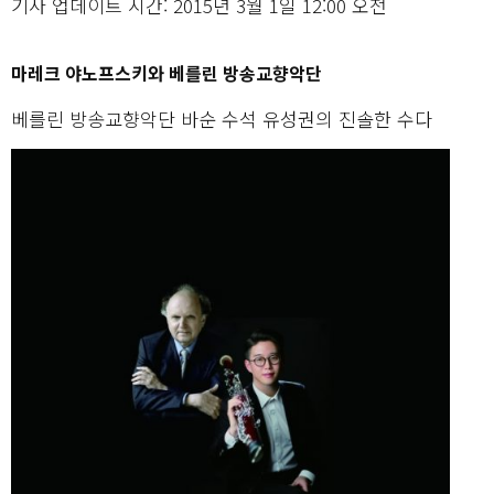
기사 업데이트 시간: 2015년 3월 1일 12:00 오전
마레크 야노프스키와 베를린 방송교향악단
베를린 방송교향악단 바순 수석 유성권의 진솔한 수다