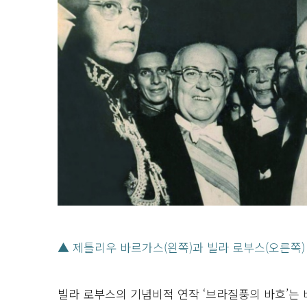
▲ 제틀리우 바르가스(왼쪽)과 빌라 로부스(오른쪽)
빌라 로부스의 기념비적 연작 ‘브라질풍의 바흐’는 