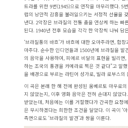
트라를 위한 9번(1945)으로 연작을 마무리했다. 5
럽의 낭만적 감흥을 불러일으키는 서정적 선율을 갖
낸다. 2악장은 브라질의 전통 춤을 연상케 하는 
된다. 1940년 전후 모습을 각각 한 악장씩 나눠 담
‘브라질풍의 바흐’가 바흐에 대한 오마주라면, 합창과
마주다. 순수한 인디언들과 1500년에 브라질을 
의 음악을 사용하여, 피에르 비달의 표현을 빌리면,
하는 조국의 풍경을 카메라로 찍은 것 같다”고 말했
을 배경으로 부르는 라틴어 성가로, 빌라 로부스의
이 곡은 본래 한 해 전에 완성된 움베르토 마우로의
지 않았는지, 이후 영화 음악은 전혀 손대지 않았다.
받았는데, 처음에는 이를 거절했다가 간곡한 요청에
은 무시하겠다는 희한한 조건을 달았다. 이 곡이 ‘
측면으로도 ‘브라질의 발견’과 쌍을 이룬다.