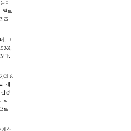
곡들이
적 멜로
시리즈
데, 그
38),
었다.
)과 8
과 세
 감성
의 작
판으로
 오케스