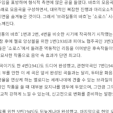
주임을 표방하며 형식적 측면에 많은 공을 들였다. 바흐의 모음
노래로 모음곡을 구성하면서, 대위적인 복잡한 진행과 아리오소
면을 숨겨놓은 것이다. 그래서 ‘브라질풍의 바흐’는 ‘소로스’ 
느껴진다.
풍의 바흐’ 1번과 2번, 4번을 비슷한 시기에 작곡하기 시작했는
 후에 첼로 앙상블을 위한 1번(1938)과 피아노 협주곡인 3번(19
 이들은 ‘소로스’에서 들려준 역동적인 리듬을 이어받은 후속작들이
 묘사한 작품으로 음악 속 효과가 단연 최고다.
도 한 4번(1941)도 드디어 완성했고, 관현악곡인 7번(1942
고 부를 만한 이 세 곡은 앞서 완성된 곡들과는 달리, 두터운 화음
선율을 연상케 하는 멜로디는 세레나데에 견줄 수 있는 브라질의
인 작품을 쓸 때 대부분 모지냐를 염두에 두었으며, 그만큼 그
비교적 강하게 느낄 수 있는데, 신고전으로 변화를 준비하는 발
를 위한 5번(1945)도 뒤늦게나마 완성했고, 마지막으로 현악