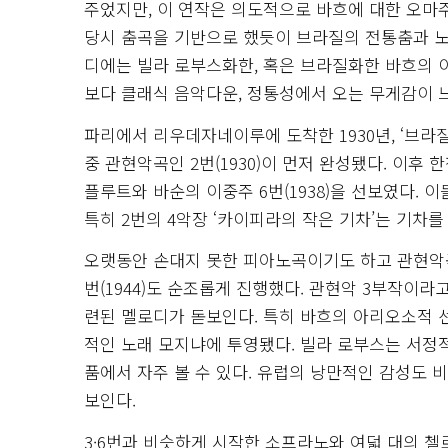
주었지만, 이 연작은 의도적으로 바흐에 대한 오마
당시 춤곡을 기반으로 했듯이 브라질의 전통춤과 
디에는 빌라 로부스화한, 혹은 브라질화한 바흐의 이
보다 클래식 음악다운, 정통성에서 오는 무게감이 
파리에서 리우데자네이루에 도착한 1930년, ‘브라질
중 관현악곡인 2번(1930)이 먼저 완성됐다. 이후 한참
플루트와 바순의 이중주 6번(1938)을 선보였다.
특히 2번의 4악장 ‘카이피라의 작은 기차’는 기차를
오랫동안 손대지 못한 피아노곡이기도 하고 관현악곡이기
번(1944)도 순조롭게 진행했다. 관현악 3부작이라
련된 멜로디가 돋보인다. 특히 바흐의 아리오소적 
적인 노래 모지냐에 투영됐다. 빌라 로부스는 서정적
품에서 자주 볼 수 있다. 유럽의 낭만적인 감성도 
보인다.
3·6번과 비슷하게 시작한 소프라노와 여덟 대의 첼로