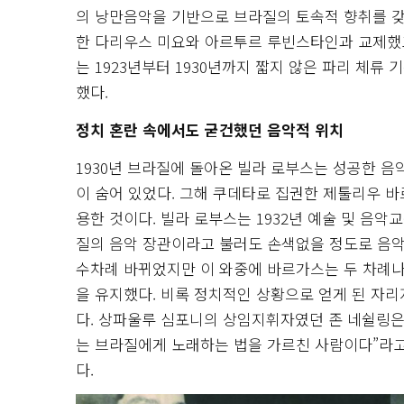
의 낭만음악을 기반으로 브라질의 토속적 향취를 갖
한 다리우스 미요와 아르투르 루빈스타인과 교제했고
는 1923년부터 1930년까지 짧지 않은 파리 체류
했다.
정치 혼란 속에서도 굳건했던 음악적 위치
1930년 브라질에 돌아온 빌라 로부스는 성공한 
이 숨어 있었다. 그해 쿠데타로 집권한 제툴리우 
용한 것이다. 빌라 로부스는 1932년 예술 및 음
질의 음악 장관이라고 불러도 손색없을 정도로 음악
수차례 바뀌었지만 이 와중에 바르가스는 두 차례나 
을 유지했다. 비록 정치적인 상황으로 얻게 된 자리
다. 상파울루 심포니의 상임지휘자였던 존 네쉴링은 
는 브라질에게 노래하는 법을 가르친 사람이다”라고
다.