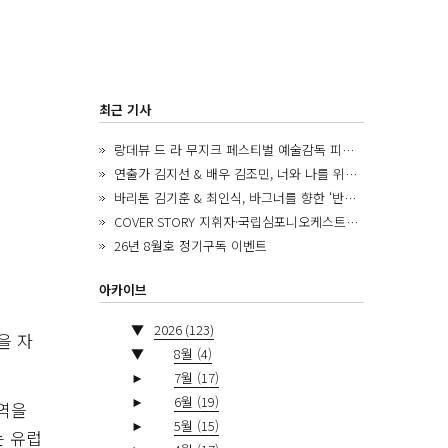
최근 기사
랑데뷰 드 라 무지크 페스티벌 예술감독 피아니스트 김혜진, 5년간의 여정을 돌아보며
연출가 김지선 & 배우 김조민, 너와 나를 위한 ‘모두의 숲’에서 만나는 동심
바리톤 김기훈 & 최인식, 바그너를 향한 ‘반지 원정대’를 앞두고
COVER STORY 지휘자·국립심포니오케스트라 제8대 음악감독 로베르토 아바도
26년 8월호 정기구독 이벤트
아카이브
▼
2026
(123)
을 자
▼
8월
(4)
►
7월
(17)
►
6월
(19)
전역을
►
5월
(15)
는 유럽