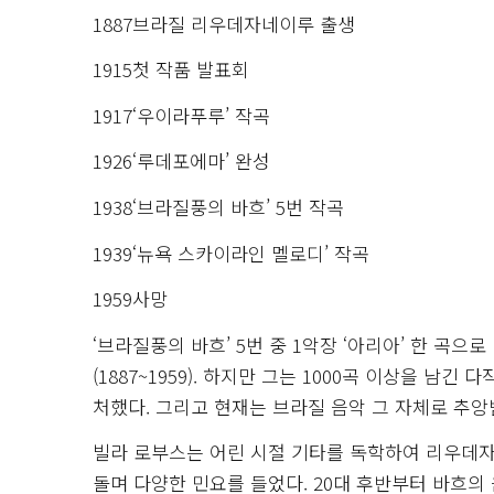
1887브라질 리우데자네이루 출생
1915첫 작품 발표회
1917‘우이라푸루’ 작곡
1926‘루데포에마’ 완성
1938‘브라질풍의 바흐’ 5번 작곡
1939‘뉴욕 스카이라인 멜로디’ 작곡
1959사망
‘브라질풍의 바흐’ 5번 중 1악장 ‘아리아’ 한 곡
(1887~1959). 하지만 그는 1000곡 이상을 
처했다. 그리고 현재는 브라질 음악 그 자체로 추앙
빌라 로부스는 어린 시절 기타를 독학하여 리우데자
돌며 다양한 민요를 들었다. 20대 후반부터 바흐의