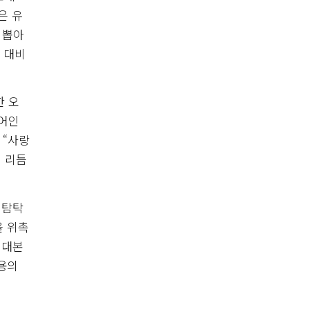
은 유
 뽑아
 대비
한 오
무어인
 “사랑
인 리듬
 탐탁
을 위촉
 대본
내용의