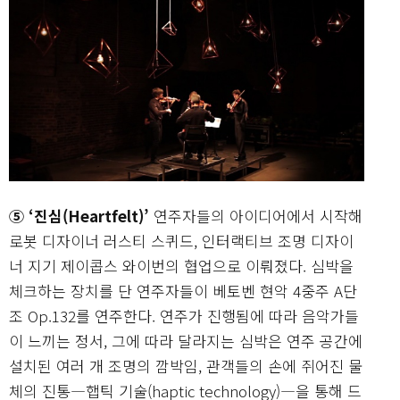
⑤ ‘진심(Heartfelt)’
연주자들의 아이디어에서 시작해
로봇 디자이너 러스티 스퀴드, 인터랙티브 조명 디자이
너 지기 제이콥스 와이번의 협업으로 이뤄졌다. 심박을
체크하는 장치를 단 연주자들이 베토벤 현악 4중주 A단
조 Op.132를 연주한다. 연주가 진행됨에 따라 음악가들
이 느끼는 정서, 그에 따라 달라지는 심박은 연주 공간에
설치된 여러 개 조명의 깜박임, 관객들의 손에 쥐어진 물
체의 진통―햅틱 기술(haptic technology)―을 통해 드