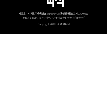
대표
김기태
사업자등록번호
101-86-84423
통신판매업신고
제01-2602호
주소
서울특별시 중구 중림로 27 가톨릭출판사 신관 5층 '월간객석'
Copyright 2018. 객석 컴퍼니