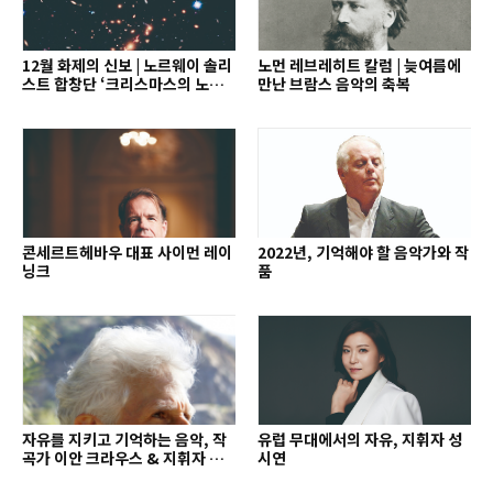
12월 화제의 신보 | 노르웨이 솔리
노먼 레브레히트 칼럼 | 늦여름에
스트 합창단 ‘크리스마스의 노래’
만난 브람스 음악의 축복
외
콘세르트헤바우 대표 사이먼 레이
2022년, 기억해야 할 음악가와 작
닝크
품
자유를 지키고 기억하는 음악, 작
유럽 무대에서의 자유, 지휘자 성
곡가 이안 크라우스 & 지휘자 배
시연
종훈