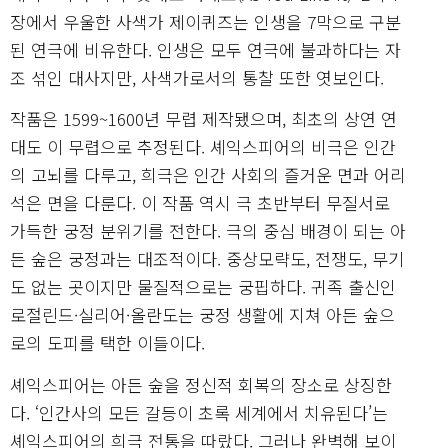
장에서 우울한 사색가 제이퀴즈는 인생을 7막으로 구분
된 연극에 비유한다. 인생은 모두 연극에 불과하다는 자
조 섞인 대사지만, 사색가로서의 통찰 또한 엿보인다.
작품은 1599~1600년 무렵 제작됐으며, 최초의 상연 연
대도 이 무렵으로 추정된다. 셰익스피어의 비극은 인간
의 고뇌를 다루고, 희극은 인간 사회의 즐거운 면과 어리
석은 면을 다룬다. 이 작품 역시 극 초반부터 무질서로
가득한 궁정 분위기를 전한다. 극의 중심 배경이 되는 아
든 숲은 궁정과는 대조적이다. 중상모략도, 전쟁도, 무기
도 없는 곳이지만 물질적으로는 궁핍하다. 귀족 출신인
로절린드·실리어·올란도는 궁정 생활에 지쳐 아든 숲으
로의 도피를 택한 이들이다.
셰익스피어는 아든 숲을 정신적 회복의 장소로 상징한
다. ‘인간사의 모든 갈등이 초록 세계에서 치유된다’는
셰익스피어의 희극 전통을 따랐다. 그러나 완벽해 보이