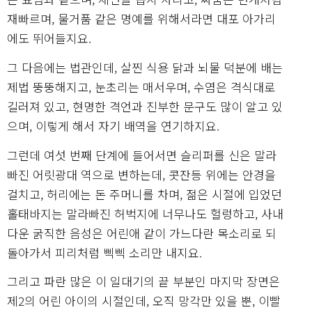
재빠르며, 물거품 같은 명예를 위해서라면 대포 아가리
에도 뛰어들지요.
그 다음에는 법관인데, 살찐 식용 닭과 뇌물 덕분에 배는
제법 뚱뚱해지고, 눈초리는 매서우며, 수염은 격식대로
길러져 있고, 현명한 격언과 진부한 문구도 많이 알고 있
으며, 이렇게 해서 자기 배역을 연기하지요.
그런데 여섯 번째 단계에 들어서면 슬리퍼를 신은 말라
빠진 어릿광대 역으로 변하는데, 콧잔등 위에는 안경을
걸치고, 허리에는 돈 주머니를 차며, 젊은 시절에 입었던
홀태바지는 말라빠진 허벅지에 너무나도 헐렁하고, 사내
다운 굵직한 음성은 어린애 같이 가느다란 목소리로 되
돌아가서 피리처럼 삑삑 소리만 내지요.
그리고 파란 많은 이 일대기의 끝 부분인 마지막 장면은
제2의 어린 아이의 시절인데, 오직 망각만 있을 뿐, 이빨