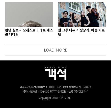
런던 심포니 오케스트라 대표 캐스
한 그루 나무의 성장기, 바움 콰르
린 맥다월
텟
LOAD MORE
대표
김기태
사업자등록번호
101-86-84423
통신판매업신고
제01-2602호
주소
서울특별시 중구 중림로 27 가톨릭출판사 신관 5층 '월간객석'
Copyright 2018. 객석 컴퍼니