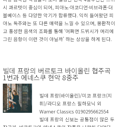
시 콰르텟이 중심이 되어, 피아노·아코디언·비브라폰·더
블베이스 등 다양한 악기가 합류했다. 익히 들어왔던 피
아노 독주와는 또 다른 매력을 느낄 수 있으며, 몽환적이
고 풍성한 음색의 조화를 통해 ‘어쩌면 드뷔시가 머리에
그린 음향이 이런 것이 아닐까’ 하는 상상을 하게 된다.
빌데 프랑의 버르토크 바이올린 협주곡
1번과 에네스쿠 현악 8중주
빌데 프랑(바이올린)/미코 프랑크(지
휘)/라디오 프랑스 필하모닉 외
Warner Classics 0190295662554
빌데 프랑의 신보는 공통점이 많은 두