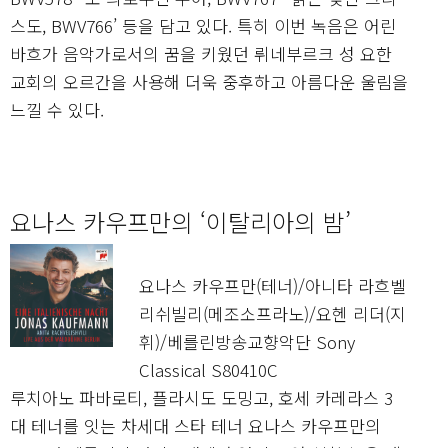
스도, BWV766’ 등을 담고 있다. 특히 이번 녹음은 어린
바흐가 음악가로서의 꿈을 키웠던 뤼네부르크 성 요한
교회의 오르간을 사용해 더욱 중후하고 아름다운 울림을
느낄 수 있다.
요나스 카우프만의 ‘이탈리아의 밤’
요나스 카우프만(테너)/아니타 라흐벨
리쉬빌리(메조소프라노)/요헨 리더(지
휘)/베를린방송교향악단 Sony
Classical S80410C
루치아노 파바로티, 플라시도 도밍고, 호세 카레라스 3
대 테너를 잇는 차세대 스타 테너 요나스 카우프만의