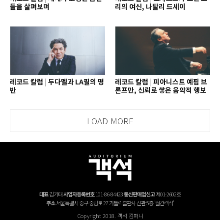
들을 살펴보며
리의 여신, 나탈리 드세이
레코드 칼럼 | 두다멜과 LA필의 명
레코드 칼럼 | 피아니스트 예핌 브
반
론프만, 신뢰로 쌓은 음악적 행보
LOAD MORE
대표
김기태
사업자등록번호
101-86-84423
통신판매업신고
제01-2602호
주소
서울특별시 중구 중림로 27 가톨릭출판사 신관 5층 '월간객석'
Copyright 2018. 객석 컴퍼니