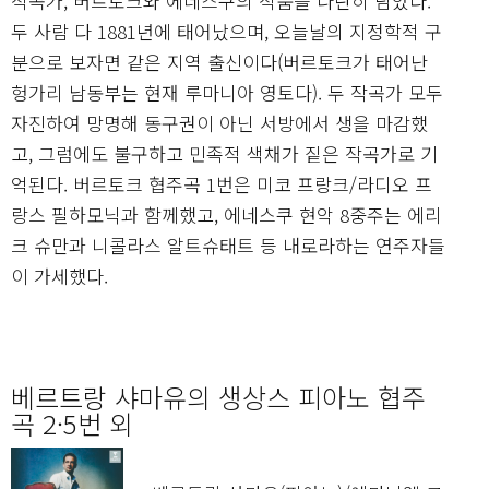
작곡가, 버르토크와 에네스쿠의 작품을 나란히 담았다.
두 사람 다 1881년에 태어났으며, 오늘날의 지정학적 구
분으로 보자면 같은 지역 출신이다(버르토크가 태어난
헝가리 남동부는 현재 루마니아 영토다). 두 작곡가 모두
자진하여 망명해 동구권이 아닌 서방에서 생을 마감했
고, 그럼에도 불구하고 민족적 색채가 짙은 작곡가로 기
억된다. 버르토크 협주곡 1번은 미코 프랑크/라디오 프
랑스 필하모닉과 함께했고, 에네스쿠 현악 8중주는 에리
크 슈만과 니콜라스 알트슈태트 등 내로라하는 연주자들
이 가세했다.
베르트랑 샤마유의 생상스 피아노 협주
곡 2·5번 외