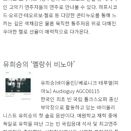
인 고악기 연주자들의 연주로 만나볼 수 있다. 하프시코
드·오르간·테오르보·첼로 등 다양한 콘티누오를 통해 느
끼는 깊은 색채감은 물론 묵직한 통주저음 위로 더해진
우아한 첼로 선율이 매력적으로 다가온다.
유희승의 ‘멜랑쉬 비노아’
유희승(바이올린)/베로니크 테루엘(피
아노) Audioguy AGCD0115
한국인 최초 빈 국립 폴크스오퍼 종신
부악장으로 활동하고 있는 바이올리
니스트 유희승의 첫 솔로 음반이다. 예원학교 재학 중에
독일로 유학을 떠난 그는 빈 국립음대 석사 및 최고연주