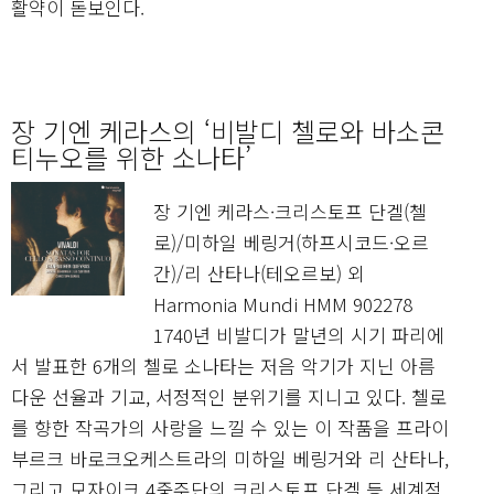
활약이 돋보인다.
장 기엔 케라스의 ‘비발디 첼로와 바소콘
티누오를 위한 소나타’
장 기엔 케라스·크리스토프 단겔(첼
로)/미하일 베링거(하프시코드·오르
간)/리 산타나(테오르보) 외
Harmonia Mundi HMM 902278
1740년 비발디가 말년의 시기 파리에
서 발표한 6개의 첼로 소나타는 저음 악기가 지닌 아름
다운 선율과 기교, 서정적인 분위기를 지니고 있다. 첼로
를 향한 작곡가의 사랑을 느낄 수 있는 이 작품을 프라이
부르크 바로크오케스트라의 미하일 베링거와 리 산타나,
그리고 모자이크 4중주단의 크리스토프 단겔 등 세계적