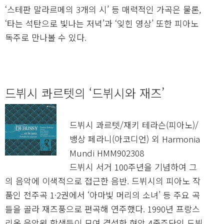
‘스테판 말라르메의 3개의 시’ 등 매력적인 가곡은 물론,
‘타는 석탄으로 빛나는 저녁’과 ‘잊힌 영상’ 또한 피아노
독주로 만나볼 수 있다.
드뷔시 콰르텟의 ‘드뷔시와 재즈’
드뷔시 콰르텟/재키 테라슨(피아노)/
뱅상 페라니(아코디언) 외 Harmonia
Mundi HMM902308
드뷔시 서거 100주년을 기념하여 그
의 음악에 이색적으로 접근한 음반. 드뷔시의 피아노 작
품인 전주곡 1·2권에서 ‘아마빛 머리의 소녀’ 등 주요 곡
들을 골라 재즈풍으로 편곡해 연주했다. 1990년 프랑스
리옹 음악원 학생들이 모여 결성한 현악 4중주단인 드뷔