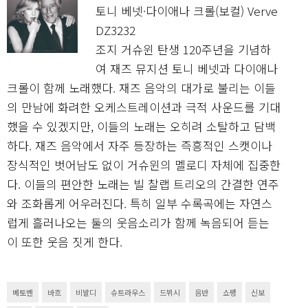
토니 베넷·다이애나 크롤(보컬) Verve
DZ3232
조지 거슈윈 탄생 120주년을 기념하
여 재즈 뮤지션 토니 베넷과 다이애나
크롤이 함께 노래했다. 재즈 음악의 대가로 불리는 이들
의 만남에 화려한 오케스트레이션과 극적 사운드를 기대
했을 수 있겠지만, 이들의 노래는 오히려 소탈하고 담백
하다. 재즈 음악에서 자주 등장하는 즉흥적인 스캣이나
장식적인 벗어남도 없이 거슈윈의 멜로디 자체에 집중한
다. 이들의 편안한 노래는 빌 찰랩 트리오의 간결한 연주
와 조화롭게 어우러진다. 특히 일부 수록곡에는 자연스
럽게 흘러나오는 둘의 웃음소리가 함께 녹음되어 듣는
이 또한 웃음 짓게 한다.
베토벤
바흐
비발디
슈트라우스
드뷔시
음반
쇼팽
신보