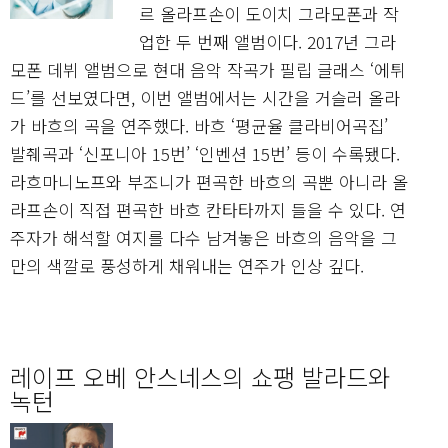
르 올라프손이 도이치 그라모폰과 작
업한 두 번째 앨범이다. 2017년 그라
모폰 데뷔 앨범으로 현대 음악 작곡가 필립 글래스 ‘에튀
드’를 선보였다면, 이번 앨범에서는 시간을 거슬러 올라
가 바흐의 곡을 연주했다. 바흐 ‘평균율 클라비어곡집’
발췌곡과 ‘신포니아 15번’ ‘인벤션 15번’ 등이 수록됐다.
라흐마니노프와 부조니가 편곡한 바흐의 곡뿐 아니라 올
라프손이 직접 편곡한 바흐 칸타타까지 들을 수 있다. 연
주자가 해석할 여지를 다수 남겨놓은 바흐의 음악을 그
만의 색깔로 풍성하게 채워내는 연주가 인상 깊다.
레이프 오베 안스네스의 쇼팽 발라드와
녹턴