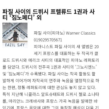
파질 사이의 드뷔시 프렐류드 1권과 사
티 ‘짐노페디’ 외
파질 사이(피아노) Warner Classics
0190295705671
피아니스트 파질 사이의 새 앨범은 20
세기 프랑스를 대표하는 두 작곡가 클
로드 드뷔시와 에리크 사티의 대표적인 피아노 레퍼토리
를 담았다. 드뷔시의 전주곡 1권과 사티의 ‘그노시엔느’
및 ‘짐노페디’가 수록됐다. 파질 사이는 작곡 활동도 활
발하게 이어가며 자작곡의 연주와 녹음을 열정적으로 하
는 한편, 정통 레퍼토리에 대한 관심도 놓지 않고 있다.
특히 지난해 니콜라스 알트슈태트와 드뷔시 첼로 소나타
를, 마리안느 크레바사와 프랑스 가곡 녹음을 발매한 바
있기에, 프랑스 음악에 대한 그의 독창적 해석이 더욱 기