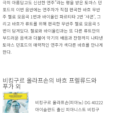
극히 아름답고도 신선한 연주”라는 평을 받은 토마스 던
포드의 이번 음반에는 연주자가 직접 편곡한 바흐 무반
주 첼로 모음곡 1번과 바이올린 파르티타 2번 ‘샤콘’, 그
리고 바흐가 류트를 위해 편곡한 무반주 첼로 모음곡 5
번이 담겨있다. 첼로와 바이올린과는 또 다른 류트만의
부드러운 음색과 더불어 악기의 배음과 잔향까지 나타낸
토마스 던포드의 매력적인 연주가 색다른 바흐를 만나게
한다.
비킹구르 올라프손의 바흐 프렐류드와
푸가 외
비킹구르 올라프손(피아노) DG 40222
아이슬란드 출신 피아니스트 비킹구