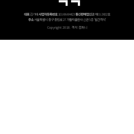
대표
김기태
사업자등록번호
101-86-84423
통신판매업신고
제01-2602호
주소
서울특별시 중구 중림로 27 가톨릭출판사 신관 5층 '월간객석'
Copyright 2018. 객석 컴퍼니