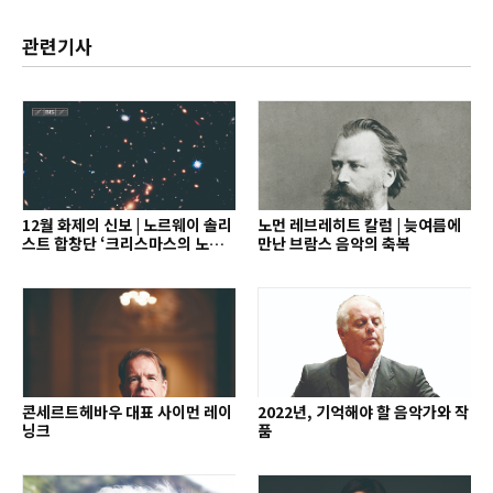
관련기사
12월 화제의 신보 | 노르웨이 솔리
노먼 레브레히트 칼럼 | 늦여름에
스트 합창단 ‘크리스마스의 노래’
만난 브람스 음악의 축복
외
콘세르트헤바우 대표 사이먼 레이
2022년, 기억해야 할 음악가와 작
닝크
품