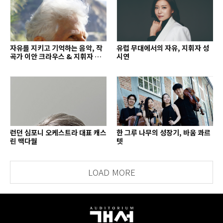
자유를 지키고 기억하는 음악, 작
유럽 무대에서의 자유, 지휘자 성
곡가 이안 크라우스 & 지휘자 배
시연
종훈
런던 심포니 오케스트라 대표 캐스
한 그루 나무의 성장기, 바움 콰르
린 맥다월
텟
LOAD MORE