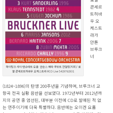
콘세르
트허바
우 오
케스트
라가
안톤
브루크
너
하이팅크·샤이·텐슈테트·요훔· 얀손스·메타·쿠르트 잔덜링(지휘)/ 로
열 콘세르트허바우 오케스트라 RCO Live 5419761931
(1824~1896)의 탄생 200주년을 기념하며, 브루크너 교
향곡 전곡 실황 음반을 선보였다. 1972년부터 2012년까
지의 공연 중 엄선된, 대부분 이전에 CD로 발매된 적 없
는 연주이기에 더욱 특별하다. 음반에는 오이겐 요훔