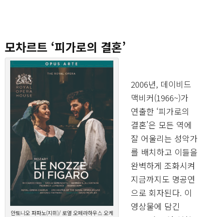
모차르트 ‘피가로의 결혼’
2006년, 데이비드
맥비커(1966~)가
연출한 ‘피가로의
결혼’은 모든 역에
잘 어울리는 성악가
를 배치하고 이들을
완벽하게 조화시켜
지금까지도 명공연
으로 회자된다. 이
영상물에 담긴
안토니오 파파노(지휘)/ 로열 오페라하우스 오케