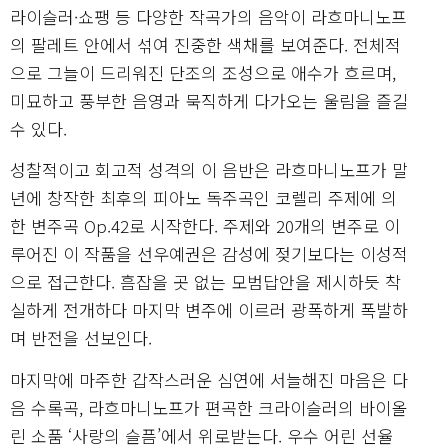
라이슬러·쇼팽 등 다양한 작곡가의 음악이 라흐마니노프
의 팔레트 안에서 섞여 진중한 색채를 보여준다. 전체적
으로 그늘이 드리워진 단조의 조성으로 애수가 흐르며,
미묘하고 풍부한 음영과 묵직하게 다가오는 울림을 즐길
수 있다.
성찰적이고 회고적 성격의 이 음반은 라흐마니노프가 말
년에 창작한 최후의 피아노 독주곡인 코렐리 주제에 의
한 변주곡 Op.42로 시작한다. 주제와 20개의 변주로 이
루어진 이 작품을 선우예권은 감성에 젖기보다는 이성적
으로 접근한다. 흠잡을 곳 없는 모범답안을 제시하듯 착
실하게 전개하다 마지막 변주에 이르러 광폭하게 폭발하
며 반전을 선보인다.
마지막에 마주한 갑작스러운 심연에 서늘해진 마음은 다
음 수록곡, 라흐마니노프가 편곡한 크라이슬러의 바이올
린 소품 ‘사랑의 슬픔’에서 위로받는다. 우수 어린 선율