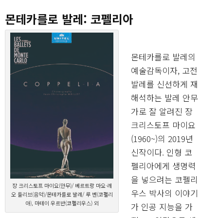
몬테카를로 발레: 코펠리아
몬테카를로 발레의
예술감독이자, 고전
발레를 신선하게 재
해석하는 발레 안무
가로 잘 알려진 장
크리스토프 마이요
(1960~)의 2019년
신작이다. 인형 코
펠리아에게 생명력
을 넣으려는 코펠리
장 크리스토프 마이요(안무)/ 베르트랑 마요·레
우스 박사의 이야기
오 들리브(음악)/몬테카를로 발레/ 루 벤(코펠리
아), 마테이 우르반(코펠리우스) 외
가 인공 지능을 가