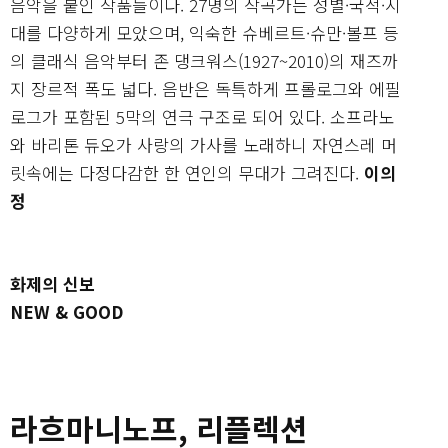
음악을 붙인 작품들이다. 27명의 작곡가는 성별·국적·시
대를 다양하게 모았으며, 익숙한 슈베르트·슈만·볼프 등
의 클래식 음악부터 존 댕크워스(1927~2010)의 재즈까
지 장르적 폭도 넓다. 음반은 독특하게 프롤로그와 에필
로그가 포함된 5막의 연극 구조로 되어 있다. 소프라노
와 바리톤 듀오가 사랑의 가사를 노래하니 자연스레 머
릿속에는 다정다감한 한 연인의 무대가 그려진다.
이의
정
화제의 신보
NEW & GOOD
라흐마니노프, 리플렉션