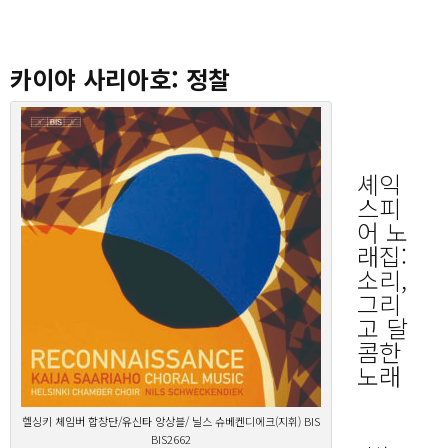
카이야 사리아호: 정찰
셰익
스피
어 노
래집:
소리,
그리
고 달
콤한
노래
헬싱키 체임버 합창단/유신타 앙상블/ 닐스 슈베켄디에크(지휘) BIS
BIS2662