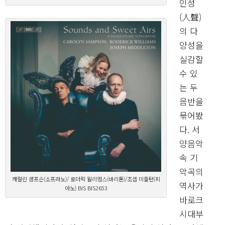
인성
(人聲)
의 다
양성을
실감할
수 있
는 두
음반을
묶어봤
다. 서
양음악
속 기
악곡의
캐럴린 샘프슨(소프라노)/ 로더릭 윌리엄스(바리톤)/조셉 미들턴(피
역사가
아노) BIS BIS2653
바로크
시대부