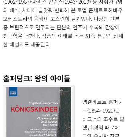
(1902~1987)·마리스 얀손스(1943~2019) 등 지휘자 7명
의 해석, 시대에 발맞춰 변화해 온 로열 콘세르트허바우
오케스트라의 음색이 고스란히 담겨있다. 다양한 판본
중 보편적으로 연주되는 판본의 연주가 수록돼 감상에
친근함을 더한다. 작품의 이해를 돕는 51쪽 분량의 상세
한 해설지도 제공된다.
훔퍼딩크: 왕의 아이들
엥겔베르트 훔퍼딩
크(1854~1921)는
바그너의 조수로 일
했던 경력 때문에
그와 유사한 작곡