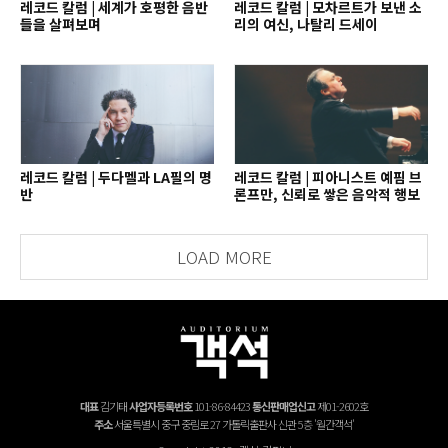
레코드 칼럼 | 세계가 호평한 음반
레코드 칼럼 | 모차르트가 보낸 소
들을 살펴보며
리의 여신, 나탈리 드세이
레코드 칼럼 | 두다멜과 LA필의 명
레코드 칼럼 | 피아니스트 예핌 브
반
론프만, 신뢰로 쌓은 음악적 행보
LOAD MORE
대표
김기태
사업자등록번호
101-86-84423
통신판매업신고
제01-2602호
주소
서울특별시 중구 중림로 27 가톨릭출판사 신관 5층 '월간객석'