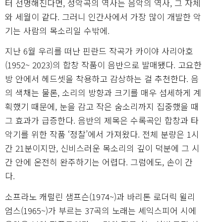
터 선명해진다면, 성악곡의 역사는 음악의 역사, 그 자체
와 세월이 같다. 그러니 인간사에서 가장 많이 개발한 악
기는 사람의 목소리일 수밖에.
지난 6월 우리를 떠난 핀란드 작곡가 카이야 사리아호
(1952~ 2023)의 합창 작품이 음반으로 발매됐다. 고요한
방 안에서 헤드셋을 착용하고 감상하는 걸 추천한다. 음
의 색채는 물론, 소리의 방향과 크기를 매우 섬세하게 계
획했기 때문에, 눈을 감고 작은 숨소리까지 집중했을 때
그 효과가 급증한다. 음반의 제목은 수록곡인 합창과 타
악기를 위한 작품 ‘정찰’에서 가져왔다. 전체 분량은 1시
간 21분이지만, 신비스러운 목소리의 깊이 덕분에 그 시
간 안에 온전히 완주하기는 어렵다. 그럼에도, 손이 간
다.
소프라노 캐럴린 샘프슨(1974~)과 바리톤 로더릭 윌리
엄스(1965~)가 부르는 37곡의 노래는 셰익스피어 시에