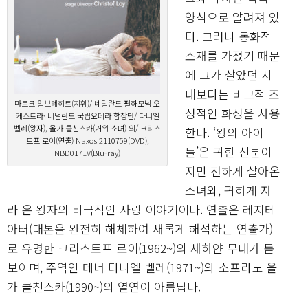
양식으로 알려져 있
다. 그러나 동화적
소재를 가졌기 때문
에 그가 살았던 시
대보다는 비교적 조
마르크 알브레히트(지휘)/ 네덜란드 필하모닉 오
성적인 화성을 사용
케스트라· 네덜란드 국립오페라 합창단/ 다니엘
벨레(왕자), 올가 쿨친스카(거위 소녀) 외/ 크리스
한다. ‘왕의 아이
토프 로이(연출) Naxos 2110759(DVD),
들’은 귀한 신분이
NBD0171V(Blu-ray)
지만 천하게 살아온
소녀와, 귀하게 자
라 온 왕자의 비극적인 사랑 이야기이다. 연출은 레지테
아터(대본을 완전히 해체하여 새롭게 해석하는 연출가)
로 유명한 크리스토프 로이(1962~)의 새하얀 무대가 돋
보이며, 주역인 테너 다니엘 벨레(1971~)와 소프라노 올
가 쿨친스카(1990~)의 열연이 아름답다.