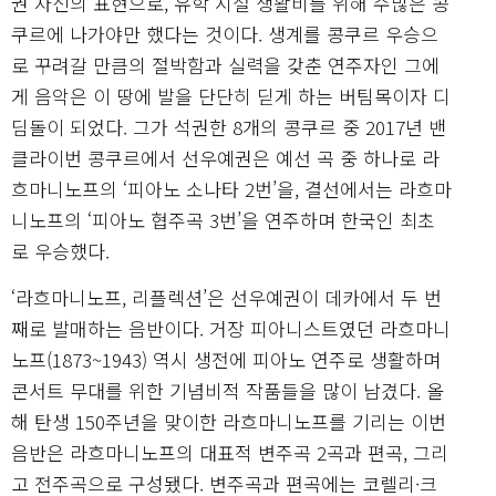
권 자신의 표현으로, 유학 시절 생활비를 위해 수많은 콩
쿠르에 나가야만 했다는 것이다. 생계를 콩쿠르 우승으
로 꾸려갈 만큼의 절박함과 실력을 갖춘 연주자인 그에
게 음악은 이 땅에 발을 단단히 딛게 하는 버팀목이자 디
딤돌이 되었다. 그가 석권한 8개의 콩쿠르 중 2017년 밴
클라이번 콩쿠르에서 선우예권은 예선 곡 중 하나로 라
흐마니노프의 ‘피아노 소나타 2번’을, 결선에서는 라흐마
니노프의 ‘피아노 협주곡 3번’을 연주하며 한국인 최초
로 우승했다.
‘라흐마니노프, 리플렉션’은 선우예권이 데카에서 두 번
째로 발매하는 음반이다. 거장 피아니스트였던 라흐마니
노프(1873~1943) 역시 생전에 피아노 연주로 생활하며
콘서트 무대를 위한 기념비적 작품들을 많이 남겼다. 올
해 탄생 150주년을 맞이한 라흐마니노프를 기리는 이번
음반은 라흐마니노프의 대표적 변주곡 2곡과 편곡, 그리
고 전주곡으로 구성됐다. 변주곡과 편곡에는 코렐리·크