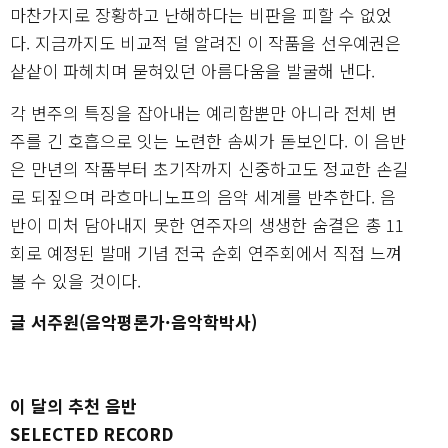
마찬가지로 장황하고 난해하다는 비판을 피할 수 없었
다. 지금까지도 비교적 덜 알려진 이 작품을 선우예권은
샅샅이 파헤치며 묻혀있던 아름다움을 발굴해 낸다.
각 변주의 특징을 잡아내는 예리함뿐만 아니라 전체 변
주를 긴 호흡으로 잇는 노련한 솜씨가 돋보인다. 이 음반
은 만년의 작품부터 초기작까지 신중하고도 정교한 손길
로 되짚으며 라흐마니노프의 음악 세계를 반추한다. 음
반이 미처 담아내지 못한 연주자의 생생한 숨결은 총 11
회로 예정된 발매 기념 전국 순회 연주회에서 직접 느껴
볼 수 있을 것이다.
글 서주원(음악평론가·음악학박사)
이 달의 추천 음반
SELECTED RECORD