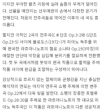
이지만 우아한 왈츠 리듬에 실려 슬픔의 무게가 덜어진
다. 선율을 매만지는 선우예권의 손에서 다정한 온기가
전해진다. 저음의 전주곡들로 엮어간 이후의 네 곡도 흥
미롭다.
짧지만 극적인 2곡의 전주곡(C♯단조 Op.3-2와 G단조
Op.23-5) 사이에 볼로도스(1972~)가 피아노 독주를 위
해 편곡한 라흐마니노프의 첼로 소나타 Op.19(3악장)의
애절한 안단테 악장을 삽입해 분위기를 절묘하게 전환했
다. 첫 두 곡에서처럼 뜻밖의 편곡 작품으로 활력을 주며
작품 사이에 완급을 조절하는 구성력이 뛰어나다.
감상적으로 흐르지 않는 절제미와 균형감을 지닌 충실한
해석자의 면모는 마지막 연주곡 쇼팽 주제에 의한 변주
곡 Op.22에서 더욱 빛을 발한다. 쇼팽의 장중한 프렐류
드 Op.28-20을 주제로 한 라흐마니노프의 첫 대규모 피
아노 독주곡인 이 작품은 라흐마니노프의 다른 성공작과