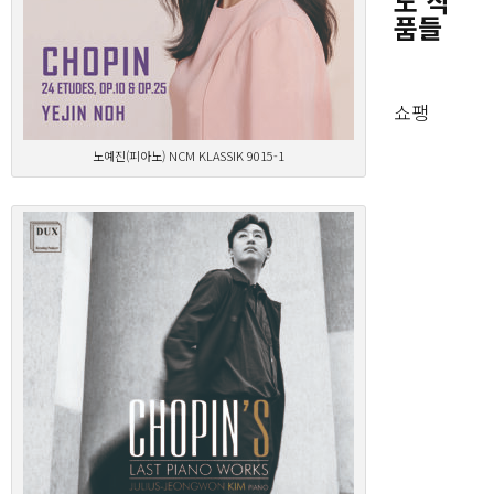
노 작
품들
쇼팽
노예진(피아노) NCM KLASSIK 9015-1