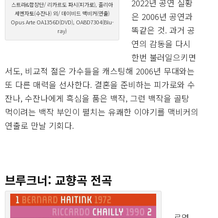
2022년 공연 실황
스트라&합창단/ 리카르도 파시(피가로), 줄리아
세멘자토(수잔나) 외/ 데이비드 맥비커(연출)
은 2006년 공연과
Opus Arte OA1356D(DVD), OABD7304(Blu-
똑같은 것. 과거 공
ray)
연의 감동을 다시
한번 불러일으키면
서도, 비교적 젊은 가수들을 캐스팅해 2006년 무대와는
또 다른 매력을 선사한다. 결혼을 준비하는 피가로와 수
잔나, 수잔나에게 흑심을 품은 백작, 그런 백작을 골탕
먹이려는 백작 부인이 펼치는 유쾌한 이야기를 맥비커의
연출로 만날 기회다.
브루크너: 교향곡 전곡
로열