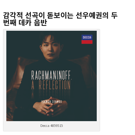
감각적 선곡이 돋보이는 선우예권의 두
번째 데카 음반
Decca 4859515