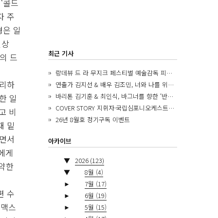
 ‘콜드
자 주
형은 일
일상
최근 기사
의 드
랑데뷰 드 라 무지크 페스티벌 예술감독 피아니스트 김혜진, 5년간의 여정을 돌아보며
관리하
연출가 김지선 & 배우 김조민, 너와 나를 위한 ‘모두의 숲’에서 만나는 동심
바리톤 김기훈 & 최인식, 바그너를 향한 ‘반지 원정대’를 앞두고
한 일
COVER STORY 지휘자·국립심포니오케스트라 제8대 음악감독 로베르토 아바도
고 비
26년 8월호 정기구독 이벤트
때 밑
니면서
아카이브
딸에게
▼
2026
(123)
허약한
▼
8월
(4)
►
7월
(17)
편 수
►
6월
(19)
 맥스
►
5월
(15)