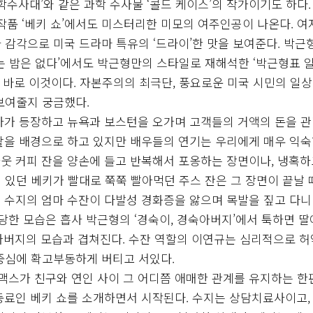
과학수사대’와 같은 과학 수사물 ‘콜드 케이스’의 작가이기도 하다.
작품 ‘베키 쇼’에서도 미스터리한 미모의 여주인공이 나온다. 여
감각으로 미국 드라마 특유의 ‘드라이’한 맛을 보여준다. 박근
 드는 밤은 없다’에서도 박근형만의 스타일로 재해석한 ‘박근형표 
도 바로 이것이다. 자본주의의 최극단, 풍요로운 미국 시민의 일상
보여줄지 궁금했다.
사가 등장하고 뉴욕과 보스턴을 오가며 고객들의 거액의 돈을 
활을 배경으로 하고 있지만 배우들의 연기는 우리에게 매우 익숙
웃 커피 잔을 양손에 들고 반복해서 포옹하는 장면이나, 냉혹하
있던 베키가 빨대로 쭉쭉 빨아먹던 주스 잔은 그 장면이 끝날 
 수지의 엄마 수잔이 다발성 경화증을 앓으며 목발을 짚고 다
당한 모습은 흡사 박근형의 ‘경숙이, 경숙아버지’에서 툭하면 
숙아버지의 모습과 겹쳐진다. 수잔 역할의 이연규는 심리적으로 
중심에 확고부동하게 버티고 서있다.
맥스가 친구와 연인 사이 그 어디쯤 애매한 관계를 유지하는 한
동료인 베키 쇼를 소개하면서 시작된다. 수지는 상담치료사이고,