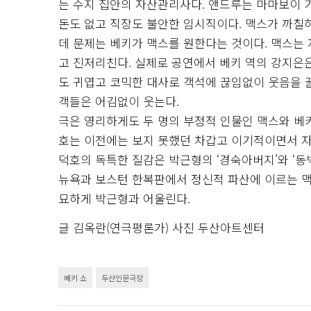
는 수지 집안의 자산관리사다. 앤드루는 마마보이 
돈도 없고 직장도 불안한 임시직이다. 맥스가 까칠
데 문제는 베키가 맥스를 원한다는 것이다. 맥스는 
고 진저리친다. 실제로 공연에서 베키 역의 강지은
도 귀엽고 코믹한 대사로 객석에 끊임없이 웃음을 끌
객들은 어김없이 웃는다.
극은 영리하게도 두 명의 부정적 인물인 맥스와 베
호는 이전에는 보지 못했던 차갑고 이기적이면서 
덕호의 독특한 질감은 박근형의 ‘경숙아버지’와 ‘동
뉴욕과 보스턴 한복판에서 정신적 파산에 이르는 
묘하게 박근형과 어울린다.
글 김옥란(연극평론가) 사진 두산아트센터
베키 쇼
두산인문극장