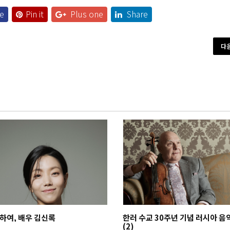
e
Pin it
Plus one
Share
다
하여, 배우 김신록
한러 수교 30주년 기념 러시아 음
(2)