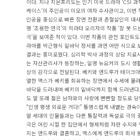
이다. 지나 지온프리도는 인기 미국 드라마 ‘CSI 
케이스’의 주인공이 미모의 여자 수사관이고, 이번 
인공을 중심으로 빠른 장면 전환과 촌철살인의 대사 
명 ‘조용한 연극’의 히라타 오리자의 작품 ‘잠 못
극’을 보여준 적이 있다. 이번 작품의 관전 포인트
라마를 박근형식 밑바닥 정서를 과연 어떤 식으로 
결과는 흥미로웠다. 심리학 박사 과정의 상담 치료
는 자산관리사가 등장하는, 일명 뉴요커의 도시 생
상의 감각으로 전달된다. 베키와 앤드루가 테이크아
열한 맥스가 베키를 회유하는 장면에서 수세에 몰려 
바닥을 드러내며 베키의 밑바닥까지 함께 드러낸다.
도 딸 또래 젊은 남자와의 사랑에 뻔뻔할 정도로 당
“인생 평생 외로운 거다!” 퉁명스럽게 내뱉는 경
딸 세대의 인물들과는 다른 통찰력과 독설로 극의 
극은 어린 시절 한 집안에서 형제처럼 자란 수지와 
지는 앤드루와 결혼하고, 맥스에게 앤드루의 회사 