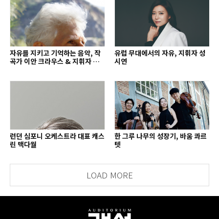
자유를 지키고 기억하는 음악, 작
유럽 무대에서의 자유, 지휘자 성
곡가 이안 크라우스 & 지휘자 배
시연
종훈
런던 심포니 오케스트라 대표 캐스
한 그루 나무의 성장기, 바움 콰르
린 맥다월
텟
LOAD MORE