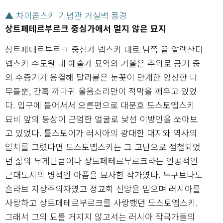
▲ 차이콥스키 기념관 거실벽 풍경
상트페테르부르크 중심가에서 멀지 않은 묘지
상트페테르부르크 중심가 넵스키 대로 남쪽 끝 알렉산더
넵스키 수도원 내 예술가 묘역의 겨울은 추위로 공기 중
의 수증기가 응결해 달라붙은 눈꽃이 만개한 앙상한 나
무들뿐, 간혹 까마귀 울음소리만이 적막을 깨우고 있었
다. 입구에 들어서서 오른편으로 대문호 도스토옙스키
묘비 앞의 동상이 근엄한 얼굴로 낯선 이방인을 쏘아보
고 있었다. 톨스토이가 러시아의 광대한 대지와 역사의
일치를 그렸다면 도스토옙스키는 그 고난으로 점철되었
던 삶의 무게만큼이나 상트페테르부르크라는 인공적인
근대도시의 병적인 아픔을 묘사한 작가였다. 누구보다도
슬라브 지상주의자였고 정교회 신앙을 믿으며 러시아를
사랑하고 상트페테르부르크를 사랑했던 도스토옙스키.
그래서 그의 묘를 거치지 않고서는 러시아 작곡가들의