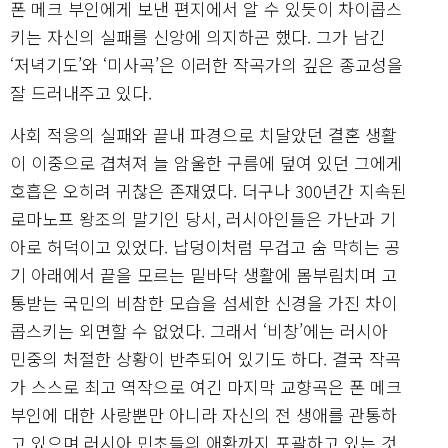
폰 메크 부인에게 보낸 편지에서 알 수 있듯이 차이콥스
키는 자신의 실패를 신앙에 의지하곤 했다. 그가 남긴
‘저녁기도’와 ‘미사곡’은 이러한 작곡가의 깊은 종교성을
잘 드러내주고 있다.
사회 적응의 실패와 끝내 파경으로 치달았던 결혼 생활
이 이중으로 겹쳐져 늘 암울한 구름에 덮여 있던 그에게
호흡은 오히려 귀찮은 존재였다. 더구나 300년간 지속된
로마노프 왕조의 말기인 당시, 러시아인들은 가난과 기
아로 허덕이고 있었다. 납덩이처럼 무겁고 숨 막히는 공
기 아래에서 끝을 모르는 밑바닥 생활에 몸부림치며 고
통받는 국민의 비참한 모습을 섬세한 신경을 가진 차이
콥스키는 외면할 수 없었다. 그래서 ‘비창’에는 러시아
민중의 처절한 상황이 반추되어 있기도 하다. 결국 작곡
가 스스로 최고 역작으로 여긴 마지막 교향곡은 폰 메크
부인에 대한 사랑뿐만 아니라 자신의 전 생애를 관통하
고 있으며 러시아 민초들의 애환까지 포괄하고 있는 것