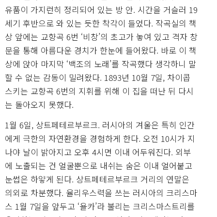
유품이 가지런히 정리되어 있는 방 안. 시간을 거슬러 19
세기 후반으로 와 있는 듯한 착각이 들었다. 작곡실의 책
상 앞에는 교향곡 6번 ‘비창’의 초고가 놓여 있고 격자 창
문을 통해 아름다운 경치가 한눈에 들어왔다. 바로 이 책
상에 앉아 마지막 ‘백조의 노래’를 작곡했다 생각하니 말
할 수 없는 감동이 밀려왔다. 1893년 10월 7일, 차이콥
스키는 교향곡 6번의 지휘를 위해 이 집을 떠난 뒤 다시
는 돌아오지 못했다.
1월 6일, 상트페테르부르크. 러시아의 겨울은 특히 인간
에게 극한의 자연환경을 경험하게 한다. 오전 10시가 지
나야 날이 밝아지고 오후 4시면 이내 어두워진다. 외부
에 노출되는 건 얼굴뿐으로 내쉬는 숨은 이내 얼어붙고
눈썹은 하얗게 된다. 상트페테르부르크 거리의 연말은
의외로 차분했다. 율리우스력을 쓰는 러시아의 크리스마
스 1월 7일을 앞두고 ‘욜카’라 불리는 크리스마스트리를