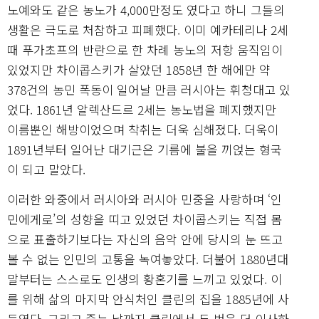
노예와도 같은 농노가 4,000만정도 였다고 하니 그들의
생활은 극도로 처참하고 피폐했다. 이미 예카테리나 2세
때 푸가초프의 반란으로 한 차례 농노의 저항 움직임이
있었지만 차이콥스키가 살았던 1858년 한 해에만 약
378건의 농민 폭동이 일어날 만큼 러시아는 휘청대고 있
었다. 1861년 알렉산드르 2세는 농노법을 폐지했지만
이름뿐인 해방이었으며 착취는 더욱 심해졌다. 더욱이
1891년부터 일어난 대기근은 기름에 불을 끼얹는 형국
이 되고 말았다.
이러한 와중에서 러시아와 러시아 민중을 사랑하며 ‘인
민에게로’의 성향을 띠고 있었던 차이콥스키는 직접 몸
으로 표출하기보다는 자신의 음악 안에 당시의 눈 뜨고
볼 수 없는 인민의 고통을 녹여놓았다. 더불어 1880년대
말부터는 스스로도 인생의 황혼기를 느끼고 있었다. 이
를 위해 삶의 마지막 안식처인 클린의 집을 1885년에 사
들였다. 그리고 죽는 날까지 클린에서 두 번을 더 이사하