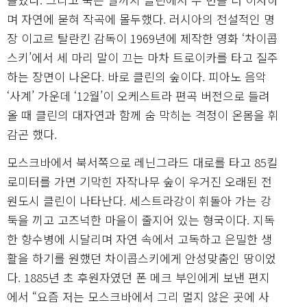
며 자연에 묻혀 작곡에 몰두했다. 러시아의 전설적인 명
장 이고르 탈란킨 감독이 1969년에 제작한 영화 ‘차이콥
스키’에서 세 마리 말이 끄는 마차 트로이카를 타고 질주
하는 장면이 나온다. 바로 클린의 숲이다. 피아노 음악
‘사계’ 가운데 ‘12월’이 오케스트라 편곡 버전으로 들려
올 때 클린의 대자연과 함께 숨 막히는 격정이 온몸을 휘
감곤 했다.
모스크바에서 북서쪽으로 레닌그라드 대로를 타고 85킬
로미터를 가면 기막힌 자작나무 숲이 우거진 오래된 전
원도시 클린이 나타난다. 세스트라강이 휘돌아 가는 강
둑을 끼고 고즈넉한 마을이 줄지어 있는 형국이다. 지독
한 향수병에 시달리며 자연 속에서 고독하고 은밀한 생
활을 하기를 원했던 차이콥스키에게 안성맞춤인 땅이었
다. 1885년 초 후원자였던 폰 메크 부인에게 보낸 편지
에서 “요즘 저는 모스크바에서 그리 멀지 않은 곳에 사