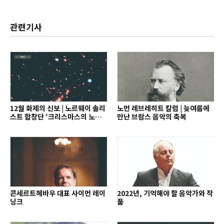
관련기사
12월 화제의 신보 | 노르웨이 솔리
노먼 레브레히트 칼럼 | 늦여름에
스트 합창단 ‘크리스마스의 노래’
만난 브람스 음악의 축복
외
콘세르트헤바우 대표 사이먼 레이
2022년, 기억해야 할 음악가와 작
닝크
품