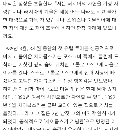
애착은 상상을 초월한다. “저는 러시아의 자연을 가장 사
랑합니다. 러시아의 겨울은 세상 어느 나라도 비교 불가
한 매력으로 가득 차 있습니다. 스위스나 이탈리아에 대
한 저의 애정도 저의 조국에 비하면 한참 아래에 있으니
까요.”
1888년 3월, 3개월 동안의 첫 유럽 투어를 성공적으로
마치고 돌아온 차이콥스키는 모스크바 쪽에서 클린에 도
착하는 기찻길 옆의 숲에 위치한 프롤로프스코예 마을로
이사를 갔다. 스스로 프롤로프스코예의 집과 사랑에 빠
졌다고 고백한 차이콥스키는 진정 행복감을 맛보았다.
하지만 이 집과 마이다노보 마을의 집은 현재 남아 있지
않다. 1890년 여름의 사진으로만 확인할 수 있다. 1892
년 5월 차이콥스키는 클린 교외에 있는 집으로 거처를
옮겼다. 그리고 그 집은 2년 남짓 그의 마지막 안식처가
되었다. 공식적으로 ‘차이콥스키 기념관’으로 명명된 이
집이야말로 대작곡가의 숨결이 온전히 배어 있는 역사적