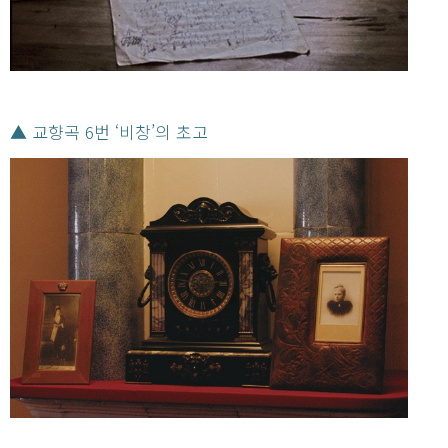
▲ 교향곡 6번 ‘비창’의 초고