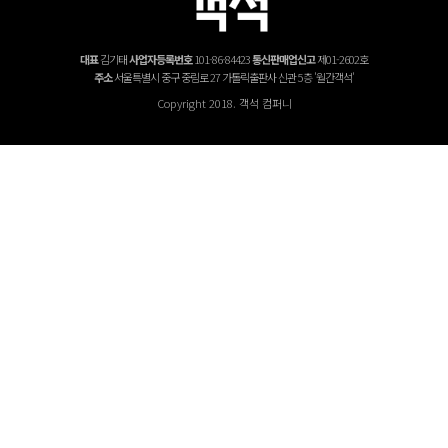
대표
김기태
사업자등록번호
101-86-84423
통신판매업신고
제01-2602호
주소
서울특별시 중구 중림로 27 가톨릭출판사 신관 5층 '월간객석'
Copyright 2018. 객석 컴퍼니