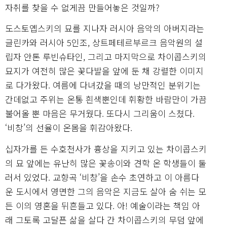
자취를 찾을 수 없게끔 만들어놓은 것일까?
도스토옙스키의 묘를 지나자 러시아 음악의 아버지라는
글린카와 러시아 5인조, 상트페테르부르크 음악원의 설
립자 안톤 루빈슈타인, 그리고 마지막으로 차이콥스키의
묘지가 여전히 많은 꽃다발을 앞에 둔 채 강렬한 이미지
로 다가왔다. 여름에 다녀갔을 때의 낭만적인 분위기는
간데없고 주위는 온통 흰색뿐인데 휘황한 바람만이 가끔
불어올 뿐 마음은 무거웠다. 또다시 그리움이 스쳤다.
‘비창’의 선율이 온몸을 휘감아왔다.
십자가를 든 수호천사가 흉상을 지키고 있는 차이콥스키
의 묘 앞에는 유난히 많은 꽃송이와 견학 온 학생들이 둘
러서 있었다. 교향곡 ‘비창’을 손수 초연하고 이 아름다
운 도시에서 영면한 그의 음악은 지금도 살아 숨 쉬는 모
든 이의 영혼을 뒤흔들고 있다. 아! 예술이라는 책임 아
래 그토록 고달픈 삶을 살다 간 차이콥스키의 무덤 앞에