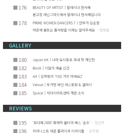
■
176
BEAUTY OF ARTIST｜발레리나 한서혜
본고장 레닌그라드에서 발레리나 한서혜입니다
■
178
PRIME WOMEN DANCERS 7｜안무가 김순정
마흔에 움트는 춤사랑을 이제는 알아주세요
– 한정호
GALLERY
■
180
Japan Art｜나라 요시토모 국내 첫 개인전
■
182
Book｜이달의 예술 신간
■
183
Art｜김학량의 ‘이민 가지 마세요2’
■
184
Venue｜두가헌 와인 레스토랑 & 갤러리
■
185
Space｜사다리아트센터 개관 소식
REVIEWS
■
195
‘모다페 2005’ 화제작 울티마 베스 ‘순수’
– 장인주
■
196
피아니스트 레온 플라이셔 리사이틀
– 김주영