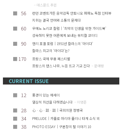
– 데스몬드 추윈
■
56
런던 코벤트가든 음악감독 안토니오 파파노 독점 인터뷰
지휘는 결국 언어와 소통의 문제다
■
60
우에노 노리코 칼럼｜’최악의 인생을 위한 가이드북’
성숙하지 못한 어른에게 보내는 뮤지컬 코미디
■
90
헨리 포겔 포럼｜1951년 칼라스의 ‘아이다’
칼라스 최고의 ‘아이다’는?
■
170
프랑스 국제 무용 페스티벌
프랑스의 댄스 나우, 느낌 뜨고 기교 진다
– 문애령
CURRENT ISSUE
■
12
풍경이 있는 에세이
열심히 최선을 다하겠습니다
– 이영준
■
28
心ㆍ心ㆍ談ㆍ談｜국회의원 정병국
■
34
PRELUDE｜카를로 마리아 줄리니 타계 소식 외
■
38
PHOTO ESSAY｜구본창의 탈 이야기 10