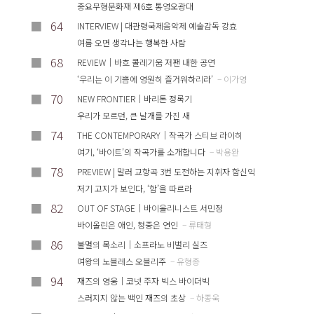
중요무형문화재 제6호 통영오광대
■
64
INTERVIEW | 대관령국제음악제 예술감독 강효
여름 오면 생각나는 행복한 사람
■
68
REVIEW｜바흐 콜레기움 저팬 내한 공연
‘우리는 이 기쁨에 영원히 즐거워하리라’
– 이가영
■
70
NEW FRONTIER｜바리톤 정록기
우리가 모르던, 큰 날개를 가진 새
■
74
THE CONTEMPORARY｜작곡가 스티브 라이히
여기, ‘바이트’의 작곡가를 소개합니다
– 박용완
■
78
PREVIEW | 말러 교항곡 3번 도전하는 지휘자 함신익
저기 고지가 보인다, ‘함’을 따르라
■
82
OUT OF STAGE｜바이올리니스트 서민정
바이올린은 애인, 청중은 연인
– 류태형
■
86
불멸의 목소리｜소프라노 비벌리 실즈
여왕의 노블레스 오블리주
– 유형종
■
94
재즈의 영웅｜코넷 주자 빅스 바이더빅
스러지지 않는 백인 재즈의 초상
– 하종욱