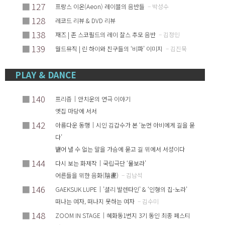
■
127
프랑스 이온(Aeon) 레이블의 음반들
– 박성수
■
128
레코드 리뷰 & DVD 리뷰
■
138
재즈 | 존 스코필드의 레이 찰스 추모 음반
– 김정민
■
139
월드뮤직 | 린 하이와 친구들의 ‘비파’ 이미지
– 김진묵
PLAY & DANCE
■
140
프리즘｜안치운의 연극 이야기
옛집 마당에 서서
■
142
아름다운 동행｜시인 김갑수가 본 ‘눈먼 아비에게 길을 묻
다’
뱉어 낼 수 없는 말을 가슴에 묻고 길 위에서 서성이다
■
144
다시 보는 화제작｜국립극단 ‘물보라’
어른들을 위한 음화(陰畵)
– 김남석
■
146
GAEKSUK LUPE｜’셜리 발렌타인’ & ‘인형의 집-노라’
떠나는 여자, 떠나지 못하는 여자
– 김수미
■
148
ZOOM IN STAGE｜혜화동1번지 3기 동인 최종 페스티