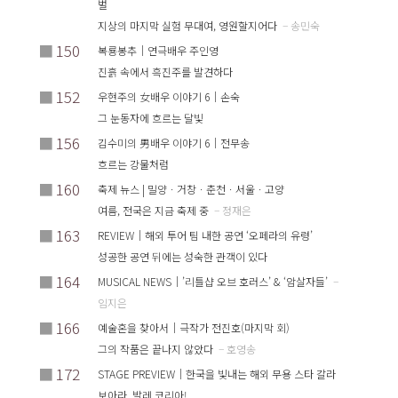
벌
지상의 마지막 실험 무대여, 영원할지어다
– 송민숙
■
150
복룡봉추｜연극배우 주인영
진흙 속에서 흑진주를 발견하다
■
152
우현주의 女배우 이야기 6｜손숙
그 눈동자에 흐르는 달빛
■
156
김수미의 男배우 이야기 6｜전무송
흐르는 강물처럼
■
160
축제 뉴스 | 밀양ㆍ거창ㆍ춘천ㆍ서울ㆍ고양
여름, 전국은 지금 축제 중
– 정재은
■
163
REVIEW｜해외 투어 팀 내한 공연 ‘오페라의 유령’
성공한 공연 뒤에는 성숙한 관객이 있다
■
164
MUSICAL NEWS｜’리틀샵 오브 호러스’ & ‘암살자들’
–
임지은
■
166
예술혼을 찾아서｜극작가 전진호(마지막 회)
그의 작품은 끝나지 않았다
– 호영송
■
172
STAGE PREVIEW｜한국을 빛내는 해외 무용 스타 갈라
보아라, 발레 코리아!