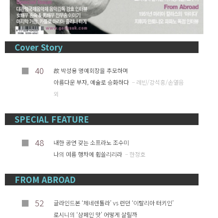
Cover Story
■
40
故 박성용 명예회장을 추모하며
아름다운 부자, 예술로 승화하다
– 레빈/강석흥/손열음
외
SPECIAL FEATURE
■
48
내한 공연 갖는 소프라노 조수미
나의 여름 행차에 휩쓸리리라
– 한정호
FROM ABROAD
■
52
글라인드본 ‘체네렌톨라’ vs 런던 ‘이탈리아 터키인’
로시니의 ‘샴페인 맛’ 어떻게 살릴까