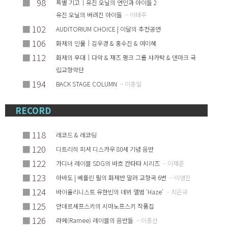
■
98
특별 기고｜유진 오닐의 연인과 아이들 2
유진 오닐의 버려진 아이들
– 이태주
■
102
AUDITORIUM CHOICE | 이달의 추천공연
■
106
화제의 인물｜김우경 & 홍수진 & 여미혜
■
112
화제의 무대｜다악 & 재즈 펑크 그룹 샤카탁 & 덴마크 국
립교향악단
■
194
BACK STAGE COLUMN
– 이종일
RECORD
■
118
레코드 & 레코딩
■
120
디트리히 피셔 디스카우 80세 기념 음반
■
122
가디너 레이블 SDG의 바흐 칸타타 시리즈
– 이재준
■
123
아바도 | 베를린 필의 화제반 말러 교향곡 6번
– 이영진
■
124
바이올리니스트 유한빈의 데뷔 앨범 ‘Haze’
– 최은규
■
125
안데르셰프스키의 시마노프스키 작품집
■
126
라메(Ramee) 레이블의 음반들
– 이종선