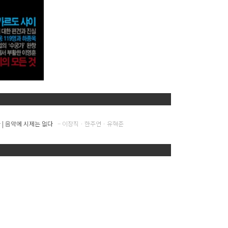
| 음악에 시제는 없다
– 이장직ㆍ한주연ㆍ유혁준