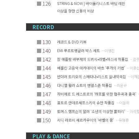
■
126
STRING & NOW | 바이올리니스트 바딤 레핀
이상을 향한 신동의 비상
RECORD
■
130
레코드 & DVD 리뷰
■
140
EMI 푸르트벵글러 박스 세트
– 이영진
■
142
장 에플랑 바부제의 드뷔시•라벨•마스네 작품집
– 김
■
144
베를린 고음악 아카데미의 바흐 ‘푸가의 기법’
– 이종
■
145
반더러 트리오의 스메타나•리스트 실내악곡집
– 이재
■
146
다니엘 뮐러 쇼트의 멘델스존 작품집
– 최은규
■
147
자비에르 드 메스트르의 ‘하프를 위한 협주곡과 춤곡’
■
148
표트르 안데르셰프스키의 슈만 작품집
– 이윤희
■
149
토머스 햄프슨의 말러 ‘소년의 이상한 뿔피리’
– 이석
■
150
시디 라르비 셰르카우이의 ‘바벨의 꿈’
– 유형종
PLAY & DANCE