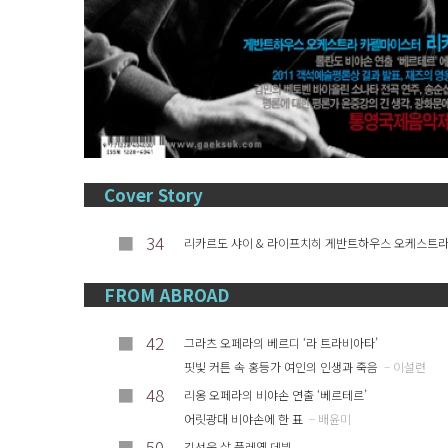
Cover Story
■
34
리카르도 샤이 & 라이프치히 게반트하우스 오케스트라 
FROM ABROAD
■
42
그라츠 오페라의 베르디 ‘라 트라비아타’
핏빛 커튼 속 홍등가 여인의 인생과 죽음
– 이설련
■
48
리옹 오페라의 비야손 연출 ‘베르테르’
어릿광대 비야손에 한 표
– 배윤미
■
50
김선욱 살 플레옐 데뷔