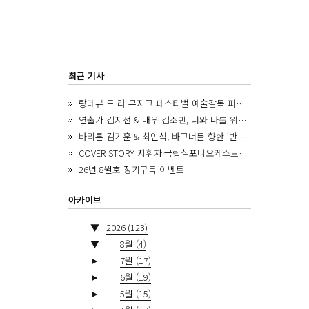
최근 기사
랑데뷰 드 라 무지크 페스티벌 예술감독 피아니스트 김혜진, 5년간의 여정을 돌아보며
연출가 김지선 & 배우 김조민, 너와 나를 위한 ‘모두의 숲’에서 만나는 동심
바리톤 김기훈 & 최인식, 바그너를 향한 ‘반지 원정대’를 앞두고
COVER STORY 지휘자·국립심포니오케스트라 제8대 음악감독 로베르토 아바도
26년 8월호 정기구독 이벤트
아카이브
▼
2026
(123)
▼
8월
(4)
►
7월
(17)
►
6월
(19)
►
5월
(15)