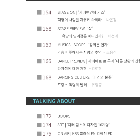
■
154
STAGE ON | ‘거미여인의 키스‘
혁명이 사랑을 자유케 하리라
– 나윤정
■
158
STAGE PREVIEW | ‘살’
그 욕망의 임계점은 어디인가?
– 배선애
■
162
MUSICAL SCOPE | ‘광화문 연가’
가슴 따뜻해지는 사랑의 추억
– 조용신
■
166
DANCE PREVIEW | 자비에르 르 루아 ‘다른 상황의 산
타자성에 대한 저항
– 김여항
■
168
DANCING CULTURE | ‘파리의 불꽃’
프랑스 혁명의 발레
– 유형종
TALKING ABOUT
■
172
BOOKS
■
174
ART | ‘디터 람스의 디자인 10계명’
■
176
ON AIR | KBS 클래식 FM 김혜선 PD