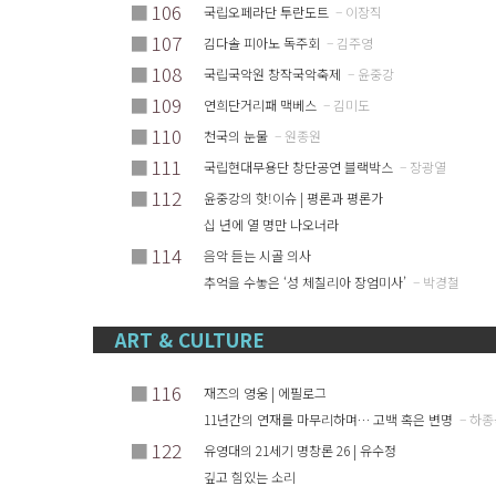
■
106
국립오페라단 투란도트
– 이장직
■
107
김다솔 피아노 독주회
– 김주영
■
108
국립국악원 창작국악축제
– 윤중강
■
109
연희단거리패 맥베스
– 김미도
■
110
천국의 눈물
– 원종원
■
111
국립현대무용단 창단공연 블랙박스
– 장광열
■
112
윤중강의 핫!이슈 | 평론과 평론가
십 년에 열 명만 나오너라
■
114
음악 듣는 시골 의사
추억을 수놓은 ‘성 체칠리아 장엄미사’
– 박경철
ART & CULTURE
■
116
재즈의 영웅 | 에필로그
11년간의 연재를 마무리하며… 고백 혹은 변명
– 하
■
122
유영대의 21세기 명창론 26 | 유수정
깊고 힘있는 소리