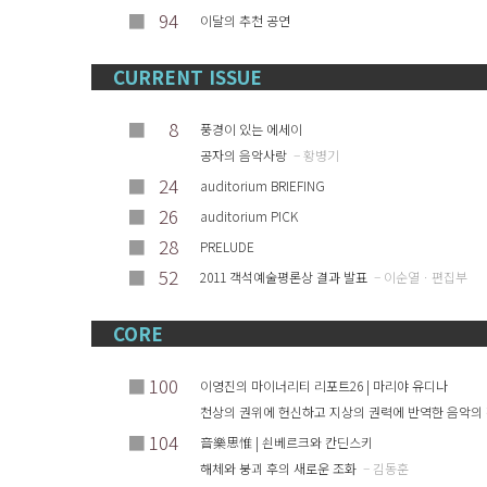
■
94
이달의 추천 공연
CURRENT ISSUE
■
8
풍경이 있는 에세이
공자의 음악사랑
– 황병기
■
24
auditorium BRIEFING
■
26
auditorium PICK
■
28
PRELUDE
■
52
2011 객석예술평론상 결과 발표
– 이순열ㆍ편집부
CORE
■
100
이영진의 마이너리티 리포트26 | 마리야 유디나
천상의 권위에 헌신하고 지상의 권력에 반역한 음악의
■
104
音樂思惟 | 쇤베르크와 칸딘스키
해체와 붕괴 후의 새로운 조화
– 김동훈