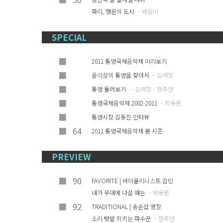
파리, 행운의 도시
– 배윤미
SPECIAL
■
2011 통영국제음악제 미리보기
■
윤이상의 통영을 찾아서
– 김여항
■
통영 둘러보기
– 김여항ㆍ한주연
■
통영국제음악제 2002-2011
– 박용완
■
통영시장 김동진 인터뷰
■
64
2011 통영국제음악제 봄 시즌
PREVIEW
■
90
FAVORITE | 바이올리니스트 김민
내가 무대에 나설 때는
– 박용완
■
92
TRADITIONAL | 송순섭 명창
소리 텃밭 지키는 파수꾼
– 한주연