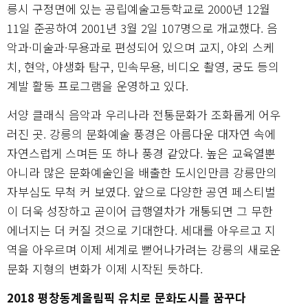
릉시 구정면에 있는 공립예술고등학교로 2000년 12월
11일 준공하여 2001년 3월 2일 107명으로 개교했다. 음
악과·미술과·무용과로 편성되어 있으며 교지, 야외 스케
치, 현악, 야생화 탐구, 민속무용, 비디오 촬영, 궁도 등의
계발 활동 프로그램을 운영하고 있다.
서양 클래식 음악과 우리나라 전통문화가 조화롭게 어우
러진 곳. 강릉의 문화예술 풍경은 아름다운 대자연 속에
자연스럽게 스며든 또 하나 풍경 같았다. 높은 교육열뿐
아니라 많은 문화예술인을 배출한 도시인만큼 강릉만의
자부심도 무척 커 보였다. 앞으로 다양한 공연 페스티벌
이 더욱 성장하고 곧이어 급행열차가 개통되면 그 무한
에너지는 더 커질 것으로 기대한다. 세대를 아우르고 지
역을 아우르며 이제 세계로 뻗어나가려는 강릉의 새로운
문화 지형의 변화가 이제 시작된 듯하다.
2018 평창동계올림픽 유치로 문화도시를 꿈꾸다