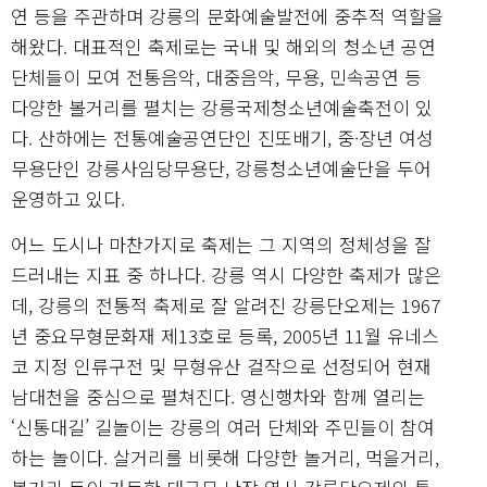
연 등을 주관하며 강릉의 문화예술발전에 중추적 역할을
해왔다. 대표적인 축제로는 국내 및 해외의 청소년 공연
단체들이 모여 전통음악, 대중음악, 무용, 민속공연 등
다양한 볼거리를 펼치는 강릉국제청소년예술축전이 있
다. 산하에는 전통예술공연단인 진또배기, 중·장년 여성
무용단인 강릉사임당무용단, 강릉청소년예술단을 두어
운영하고 있다.
어느 도시나 마찬가지로 축제는 그 지역의 정체성을 잘
드러내는 지표 중 하나다. 강릉 역시 다양한 축제가 많은
데, 강릉의 전통적 축제로 잘 알려진 강릉단오제는 1967
년 중요무형문화재 제13호로 등록, 2005년 11월 유네스
코 지정 인류구전 및 무형유산 걸작으로 선정되어 현재
남대천을 중심으로 펼쳐진다. 영신행차와 함께 열리는
‘신통대길’ 길놀이는 강릉의 여러 단체와 주민들이 참여
하는 놀이다. 살거리를 비롯해 다양한 놀거리, 먹을거리,