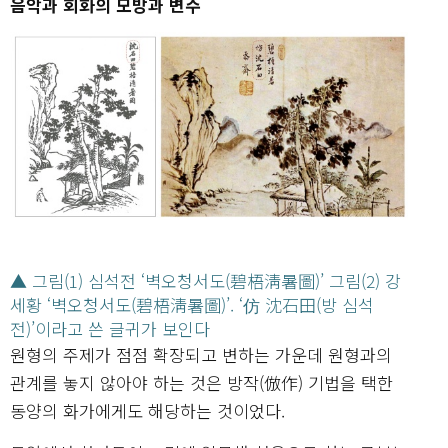
음악과 회화의 모방과 변주
▲ 그림(1) 심석전 ‘벽오청서도(碧梧淸暑圖)’ 그림(2) 강
세황 ‘벽오청서도(碧梧淸暑圖)’. ‘仿 沈石田(방 심석
전)’이라고 쓴 글귀가 보인다
원형의 주제가 점점 확장되고 변하는 가운데 원형과의
관계를 놓지 않아야 하는 것은 방작(倣作) 기법을 택한
동양의 화가에게도 해당하는 것이었다.