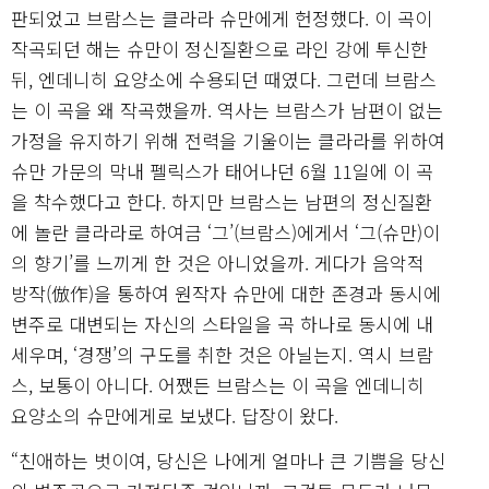
판되었고 브람스는 클라라 슈만에게 헌정했다. 이 곡이
작곡되던 해는 슈만이 정신질환으로 라인 강에 투신한
뒤, 엔데니히 요양소에 수용되던 때였다. 그런데 브람스
는 이 곡을 왜 작곡했을까. 역사는 브람스가 남편이 없는
가정을 유지하기 위해 전력을 기울이는 클라라를 위하여
슈만 가문의 막내 펠릭스가 태어나던 6월 11일에 이 곡
을 착수했다고 한다. 하지만 브람스는 남편의 정신질환
에 놀란 클라라로 하여금 ‘그’(브람스)에게서 ‘그(슈만)이
의 향기’를 느끼게 한 것은 아니었을까. 게다가 음악적
방작(倣作)을 통하여 원작자 슈만에 대한 존경과 동시에
변주로 대변되는 자신의 스타일을 곡 하나로 동시에 내
세우며, ‘경쟁’의 구도를 취한 것은 아닐는지. 역시 브람
스, 보통이 아니다. 어쨌든 브람스는 이 곡을 엔데니히
요양소의 슈만에게로 보냈다. 답장이 왔다.
“친애하는 벗이여, 당신은 나에게 얼마나 큰 기쁨을 당신