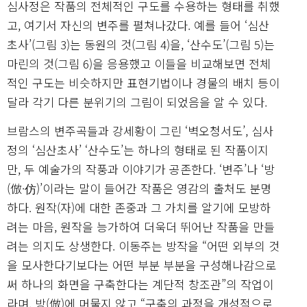
심사정은 작품의 전체적인 구도를 수용하는 형태를 취했
고, 여기서 자신의 변주를 펼쳐나갔다. 예를 들어 ‘심산
초사’(그림 3)는 동원의 것(그림 4)을, ‘산수도’(그림 5)는
마린의 것(그림 6)을 응용했고 이들을 비교해보면 전체
적인 구도는 비슷하지만 표현기법이나 경물의 배치 등이
달라 각기 다른 분위기의 그림이 되었음을 알 수 있다.
브람스의 변주곡들과 강세황이 그린 ‘벽오청서도’, 심사
정의 ‘심산초사’ ‘산수도’는 하나의 형태로 된 작품이지
만, 두 예술가의 작풍과 이야기가 공존한다. ‘변주’나 ‘방
(倣·仿)’이라는 말이 들어간 작품은 영감의 출처도 분명
하다. 원작(자)에 대한 존중과 그 가치를 알기에 모방하
려는 마음, 원작을 능가하여 더욱더 뛰어난 작품을 만들
려는 의지도 상생한다. 이동주는 방작을 “어떤 외부의 것
을 모사한다기보다는 어떤 부분 부분을 구성해나감으로
써 하나의 화면을 구축한다는 계단적 창조관”의 작업이
라며, 방(倣)에 머물지 않고 “구축의 과정을 개성적으로