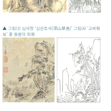
▲ 그림(3) 심사정 ‘심산초사(深山草舍)’ 그림(4) ‘고씨화
보’ 중 동원의 회화