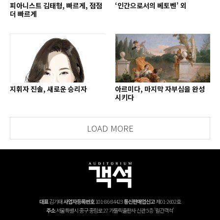
피아니스트 김태형, 빠르게, 점점
‘인간으로서의 베토벤’ 외
더 빠르게
지휘자 진솔, 새로운 승리자
아르미다, 마지막 자부심을 완성
시키다
LOAD MORE
대표
김기태
사업자등록번호
101-86-84423
통신판매업신고
제01-2602호
주소
서울특별시 중구 중림로 27 가톨릭출판사 신관 5층 '월간객석'