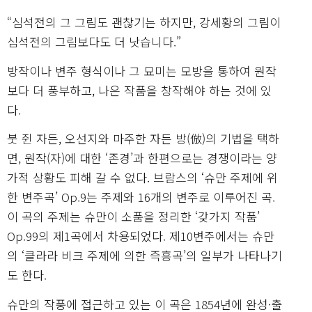
“심석전의 그 그림도 괜찮기는 하지만, 강세황의 그림이
심석전의 그림보다도 더 낫습니다.”
방작이나 변주 형식이나 그 묘미는 모방을 통하여 원작
보다 더 풍부하고, 나은 작품을 창작해야 하는 것에 있
다.
붓 쥔 자든, 오선지와 마주한 자든 방(倣)의 기법을 택하
면, 원작(자)에 대한 ‘존경’과 한편으로는 경쟁이라는 양
가적 상황도 피해 갈 수 없다. 브람스의 ‘슈만 주제에 위
한 변주곡’ Op.9는 주제와 16개의 변주로 이루어진 곡.
이 곡의 주제는 슈만이 소품을 정리한 ‘갖가지 작품’
Op.99의 제1곡에서 차용되었다. 제10변주에서는 슈만
의 ‘클라라 비크 주제에 의한 즉흥곡’의 일부가 나타나기
도 한다.
슈만의 작풍에 접근하고 있는 이 곡은 1854년에 완성·출