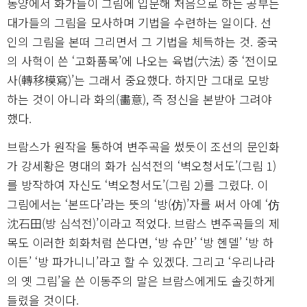
동양에서 화가들이 그림에 입문해 처음으로 하는 공부는
대가들의 그림을 모사하며 기법을 수련하는 일이다. 선
인의 그림을 본떠 그리면서 그 기법을 체득하는 것. 중국
의 사혁이 쓴 ‘고화품목’에 나오는 육법(六法) 중 ‘전이모
사(轉移模寫)’는 그래서 중요했다. 하지만 그대로 모방
하는 것이 아니라 화의(畵意), 즉 정신을 본받아 그려야
했다.
브람스가 원작을 통하여 변주곡을 썼듯이 조선의 문인화
가 강세황은 명대의 화가 심석전의 ‘벽오청서도’(그림 1)
를 방작하여 자신도 ‘벽오청서도’(그림 2)를 그렸다. 이
그림에서는 ‘본뜨다’라는 뜻의 ‘방(仿)’자를 써서 아예 ‘仿
沈石田(방 심석전)’이라고 적었다. 브람스 변주곡들의 제
목도 이러한 회화처럼 쓴다면, ‘방 슈만’ ‘방 헨델’ ‘방 하
이든’ ‘방 파가니니’라고 할 수 있겠다. 그리고 ‘우리나라
의 옛 그림’을 쓴 이동주의 말은 브람스에게도 솔깃하게
들렸을 것이다.