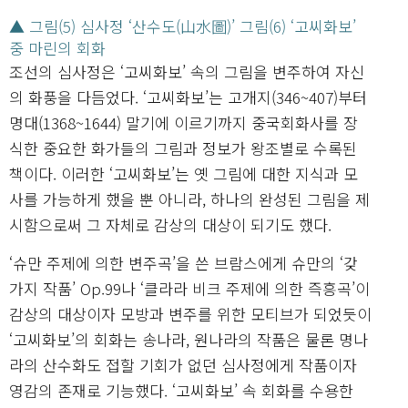
▲ 그림(5) 심사정 ‘산수도(山水圖)’ 그림(6) ‘고씨화보’
중 마린의 회화
조선의 심사정은 ‘고씨화보’ 속의 그림을 변주하여 자신
의 화풍을 다듬었다. ‘고씨화보’는 고개지(346~407)부터
명대(1368~1644) 말기에 이르기까지 중국회화사를 장
식한 중요한 화가들의 그림과 정보가 왕조별로 수록된
책이다. 이러한 ‘고씨화보’는 옛 그림에 대한 지식과 모
사를 가능하게 했을 뿐 아니라, 하나의 완성된 그림을 제
시함으로써 그 자체로 감상의 대상이 되기도 했다.
‘슈만 주제에 의한 변주곡’을 쓴 브람스에게 슈만의 ‘갖
가지 작품’ Op.99나 ‘클라라 비크 주제에 의한 즉흥곡’이
감상의 대상이자 모방과 변주를 위한 모티브가 되었듯이
‘고씨화보’의 회화는 송나라, 원나라의 작품은 물론 명나
라의 산수화도 접할 기회가 없던 심사정에게 작품이자
영감의 존재로 기능했다. ‘고씨화보’ 속 회화를 수용한