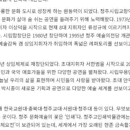
륭한 문화 도시로 성장케 하는 원동력이 되었다. 청주시립교향
문화가 살아 숨 쉬는 공연을 들려주기 위해 노력해왔다. 1973
자 이상덕을 시작으로 현재 8대 지휘자인 류성규에 이르기까지
 시립합창단은 1980년 창단하여 1995년 청주 예술의전당 개관
태 예술감독 겸 상임지휘자가 취임하여 폭넓은 레퍼토리를 선보이
5년 상임체제로 재창단되었다. 초대지휘자 서한범을 시작으로 20
시민과 국악 애호가들을 위한 다양한 공연을 펼쳐왔다. 시립무용
늘날 우리의 삶을 표현하며 시민들의 사랑을 받아왔다. 초대 안
인 박시종이 새로운 기획과 공연으로 다양한 예술 세계를 선보이
한국교원대·충북대·청주교대·서원대·청주대 등이 있다. 무엇보
 곳이다. 청주 문화예술의 꽃은 ‘인쇄’다. 청주고인쇄박물관에는
체요전’이 보관되어 있는데, 세계에서 가장 오래된 현존 금속