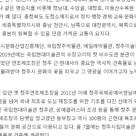
사 같은 명승지를 비롯해 청남대, 수암골, 대청호, 미동산수목원 
가 꽤 많다. 충청북도 도청소재지로서 정치·행정·경제·교육·문화
 세종특별자치시와 충남 천안시, 남쪽으로 대전광역시, 북쪽으
 충분히 왕복할 수 있을 만큼 가까운 교통의 요지다.
주시문화산업진흥재단, 국립청주박물관, 에밀레박물관, 청주미
 2019년에는 국립현대미술관의 수장고이자 첫 비수도권 분관이
되었던 연초제조창은 청주 근·현대사의 중요한 역사적 건축물로 
 물려받아 청주시 문화의 꽃을 피우고 그 영광을 이어가고자 
치되어 있던 옛 청주연초제조창을 2011년 이래 청주국제공예비엔날
꿈을 넘어 국내 최초로 도심 재창조를 위한 기초를 다진 선례가
은 국립현대미술관 청주관, 공예클러스터 조성 등을 통해 청주 
초제조창의 담뱃잎 창고였던 동부창고 역시 300평의 근현대 목
민들의 문화 공간으로 이용되고 있다. 올 7월에는 청주시립미술관
새롭게 건축해 개관한다.