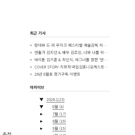
최근 기사
랑데뷰 드 라 무지크 페스티벌 예술감독 피아니스트 김혜진, 5년간의 여정을 돌아보며
연출가 김지선 & 배우 김조민, 너와 나를 위한 ‘모두의 숲’에서 만나는 동심
바리톤 김기훈 & 최인식, 바그너를 향한 ‘반지 원정대’를 앞두고
COVER STORY 지휘자·국립심포니오케스트라 제8대 음악감독 로베르토 아바도
26년 8월호 정기구독 이벤트
아카이브
▼
2026
(123)
▼
8월
(4)
►
7월
(17)
►
6월
(19)
►
5월
(15)
. 충청