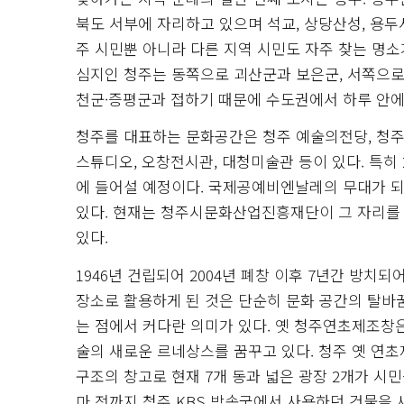
북도 서부에 자리하고 있으며 석교, 상당산성, 용두
주 시민뿐 아니라 다른 지역 시민도 자주 찾는 명소
심지인 청주는 동쪽으로 괴산군과 보은군, 서쪽으로
천군·증평군과 접하기 때문에 수도권에서 하루 안에
청주를 대표하는 문화공간은 청주 예술의전당, 청
스튜디오, 오창전시관, 대청미술관 등이 있다. 특히
에 들어설 예정이다. 국제공예비엔날레의 무대가 
있다. 현재는 청주시문화산업진흥재단이 그 자리를
있다.
1946년 건립되어 2004년 폐창 이후 7년간 방
장소로 활용하게 된 것은 단순히 문화 공간의 탈바
는 점에서 커다란 의미가 있다. 옛 청주연초제조창
술의 새로운 르네상스를 꿈꾸고 있다. 청주 옛 연
구조의 창고로 현재 7개 동과 넓은 광장 2개가 시
마 전까지 청주 KBS 방송국에서 사용하던 건물을 