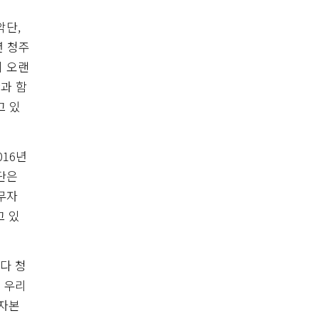
악단,
년 청주
 오랜
과 함
고 있
16년
단은
무자
고 있
다 청
 우리
활자본