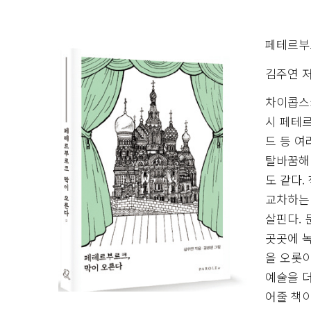
페테르부
김주연 
차이콥스키
시 페테
드 등 여
탈바꿈해
도 같다.
교차하는 
살핀다. 
곳곳에 
을 오롯이
예술을 
어줄 책이