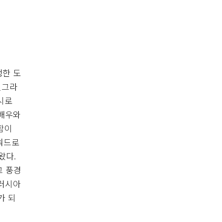
생한 도
닌그라
시로
 배우와
함이
워드로
왔다.
그 풍경
 러시아
가 되