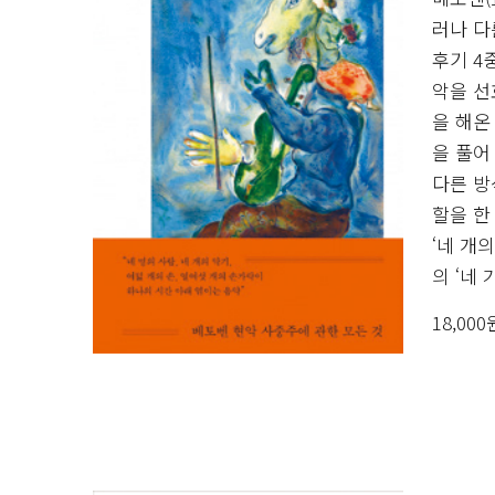
러나 다
후기 4
악을 선
을 해온
을 풀어
다른 방
할을 한
‘네 개
의 ‘네
18,00