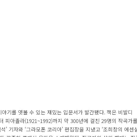
외
야기를 엿볼 수 있는 재밌는 입문서가 발간됐다. 책은 비발디
)부터 피아졸라(1921~1992)까지 약 300년에 걸친 29명의 작곡가
객석’ 기자와 ‘그라모폰 코리아’ 편집장을 지냈고 ‘조희창의 에센