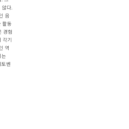
 않다.
인 음
 활동
은 경험
서 각기
인 역
피는
베토벤