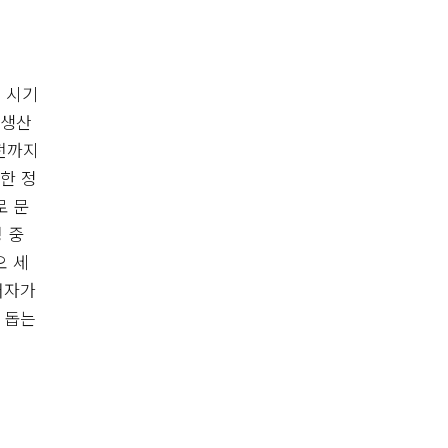
확 시기
 생산
이전까지
한 정
로 문
 중
오 세
저자가
 돕는