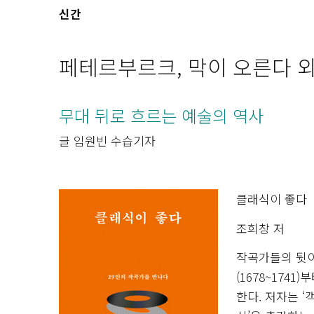
신간
페테르부르크, 막이 오른다 
무대 뒤로 흐르는 예술의 역사
글 임원빈 수습기자
클래식이 좋다
조희창 저
작곡가들의 뒷이
(1678~1741
한다. 저자는 ‘