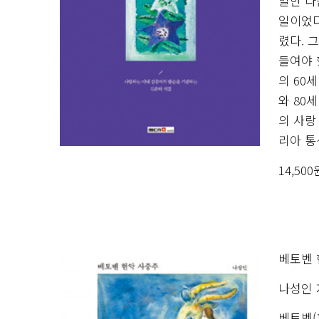
일한 다
일이었다
렸다. 
들여야 
의 60
와 80
의 사랑
리아 통
14,50
베토벤 
나성인 
베토벤(