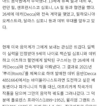
아드 음악원에서 수학했다. 13세에 뉴욕 필과 데뷔 후,
런던 필, 샌프란시스코 심포니, LA 필 등과 협연을 했다.
26세에 데카(Decca)와 전속 계약을 맺었고, 필하모니아
오케스트라, 달라스 심포니 등과 데뷔 무대를 앞두고 있
다.
현재 미국 음악계가 그에게 보내는 관심은 뜨겁다. 일찍
이 실력을 인정받아 9세의 나이로 잭슨빌 심포니와 데뷔
하고 이츠하크 펄먼에게 발탁된 구스비는 만 26세에 데
카(Decca)와 전속계약을 이뤄냈다. 그 결과로 2021년
‘뿌리(Roots)’를 제목으로 하여 발매한 데뷔 음반(Decca
4851664)에서는 바이올리니스트라면 도전하고 싶은 베
토벤이나 파가니니의 작품 대신, 아프리카계 작곡가의
작품을 담으며 그만의 음악적 궤도를 그려나갔다. 그 덕
분에 플로렌스 프라이스(1899~1952), 윌리엄 그랜트 스