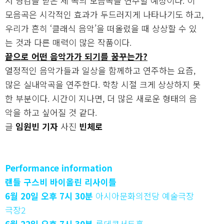
서 영감을 받은 세 곡의 모음곡을 연주할 예정이다. 이
모음곡은 시각적인 효과가 두드러지게 나타나기도 하고,
우리가 흔히 ‘클래식 음악’을 떠올렸을 때 상상할 수 있
는 것과 다른 매력이 많은 작품이다.
끝으로 어떤 음악가가 되기를 꿈꾸는가?
열정적인 음악가들과 일상을 함께하고 연주하는 요즘,
많은 실내악곡을 연주한다. 학창 시절 크게 상상하지 못
한 부분이다. 시간이 지나면, 더 많은 새로운 형태의 음
악을 하고 싶어질 것 같다.
글
임원빈 기자
사진
빈체로
Performance information
랜들 구스비 바이올린 리사이틀
6월 20일 오후 7시 30분
아시아문화의전당 예술극장
극장2
6월 22일 오후 7시 30분
롯데콘서트홀