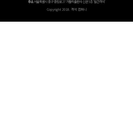
주소
서울특별시 중구 중림로 27 가톨릭출판사 신관 5층 '월간객석'
Copyright 2018. 객석 컴퍼니