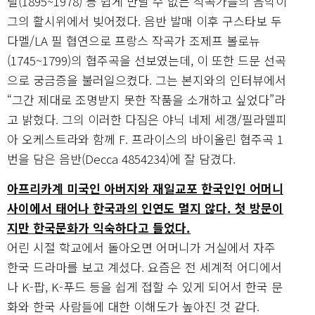
틸(1895~1978) 등 쉽게 만날 수 없는 작곡가들의 음악이
그의 활시위에서 빚어졌다. 음반 발매 이후 구스타보 두
다멜/LA 필 협연으로 프랑스 작곡가 조제프 볼로뉴
(1745~1799)의 협주곡을 선보였는데, 이 또한 드문 선곡
으로 궁금증을 불러일으켰다. 그는 본지와의 인터뷰에서
“그간 제대로 조명받지 못한 작품을 소개하고 싶었다”라
고 밝혔다. 그의 이러한 다짐은 야닉 네제 세갱/필라델피
아 오케스트라와 함께 F. 프라이스의 바이올린 협주곡 1
번을 담은 음반(Decca 4854234)에 잘 담겼다.
아프리카계 미국인 아버지와 재일교포 한국인인 어머니
사이에서 태어나 한국과의 인연도 멀지 않다. 첫 방문이
지만 한국문화가 익숙하다고 들었다.
어린 시절 학교에서 돌아오면 어머니가 거실에서 자주
한국 드라마를 보고 계셨다. 요즘은 전 세계적 어디에서
나 K-팝, K-푸드 등을 쉽게 접할 수 있게 되어서 한국 문
화와 한국 사람들에 대한 이해도가 높아진 것 같다.