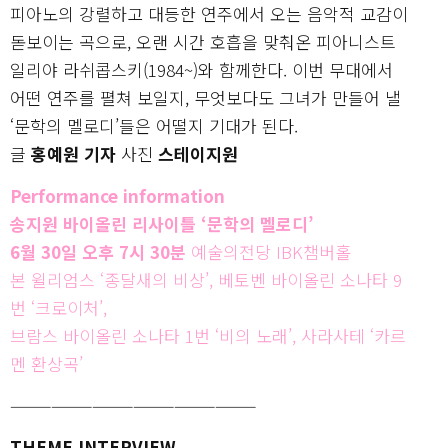
피아노의 강렬하고 대등한 연주에서 오는 음악적 교감이
돋보이는 곡으로, 오랜 시간 호흡을 맞춰온 피아니스트
일리야 라쉬콥스키(1984~)와 함께한다. 이번 무대에서
어떤 연주를 펼쳐 보일지, 무엇보다도 그녀가 만들어 낼
‘문학의 멜로디’들은 어떨지 기대가 된다.
글
홍예원 기자
사진
스테이지원
Performance information
송지원 바이올린 리사이틀 ‘문학의 멜로디’
6월 30일 오후 7시 30분
예술의전당 IBK챔버홀
본 윌리엄스 ‘종달새의 비상’, 베토벤 바이올린 소나타 9
번 ‘크로이처’,
브람스 바이올린 소나타 1번 ‘비의 노래’, 사라사테 ‘카르
멘 환상곡’
——————————————————
THEME INTERVIEW