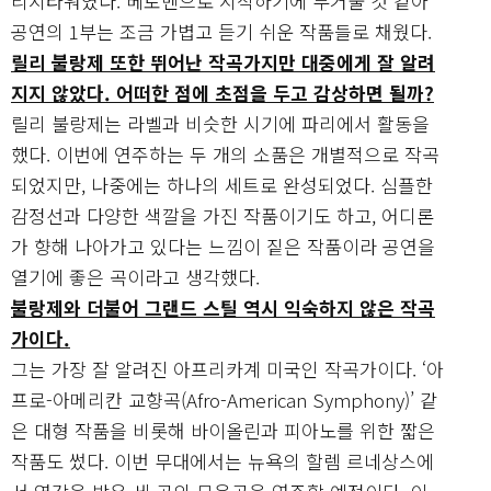
리지타워였다. 베토벤으로 시작하기에 무거울 것 같아
공연의 1부는 조금 가볍고 듣기 쉬운 작품들로 채웠다.
릴리 불랑제 또한 뛰어난 작곡가지만 대중에게 잘 알려
지지 않았다. 어떠한 점에 초점을 두고 감상하면 될까?
릴리 불랑제는 라벨과 비슷한 시기에 파리에서 활동을
했다. 이번에 연주하는 두 개의 소품은 개별적으로 작곡
되었지만, 나중에는 하나의 세트로 완성되었다. 심플한
감정선과 다양한 색깔을 가진 작품이기도 하고, 어디론
가 향해 나아가고 있다는 느낌이 짙은 작품이라 공연을
열기에 좋은 곡이라고 생각했다.
불랑제와 더불어 그랜드 스틸 역시 익숙하지 않은 작곡
가이다.
그는 가장 잘 알려진 아프리카계 미국인 작곡가이다. ‘아
프로-아메리칸 교향곡(Afro-American Symphony)’ 같
은 대형 작품을 비롯해 바이올린과 피아노를 위한 짧은
작품도 썼다. 이번 무대에서는 뉴욕의 할렘 르네상스에