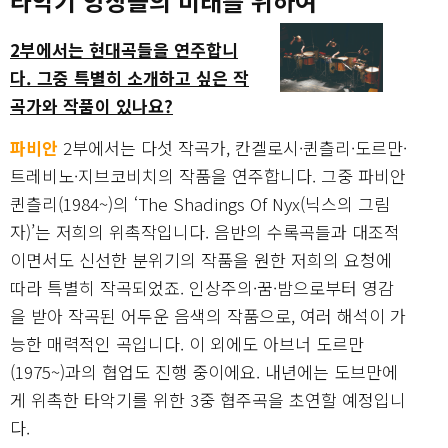
타악기 앙상블의 미래를 위하여
2부에서는 현대곡들을 연주합니
다. 그중 특별히 소개하고 싶은 작
곡가와 작품이 있나요?
파비안
2부에서는 다섯 작곡가, 칸겔로시·퀸츨리·도르만·
트레비노·지브코비치의 작품을 연주합니다. 그중 파비안
퀸츨리(1984~)의 ‘The Shadings Of Nyx(닉스의 그림
자)’는 저희의 위촉작입니다. 음반의 수록곡들과 대조적
이면서도 신선한 분위기의 작품을 원한 저희의 요청에
따라 특별히 작곡되었죠. 인상주의·꿈·밤으로부터 영감
을 받아 작곡된 어두운 음색의 작품으로, 여러 해석이 가
능한 매력적인 곡입니다. 이 외에도 아브너 도르만
(1975~)과의 협업도 진행 중이에요. 내년에는 도브만에
게 위촉한 타악기를 위한 3중 협주곡을 초연할 예정입니
다.