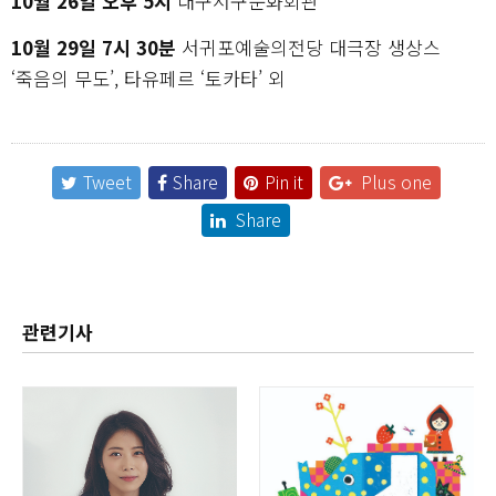
10월 26일 오후 5시
대구서구문화회관
10월 29일 7시 30분
서귀포예술의전당 대극장 생상스
‘죽음의 무도’, 타유페르 ‘토카타’ 외
Tweet
Share
Pin it
Plus one
Share
관련기사