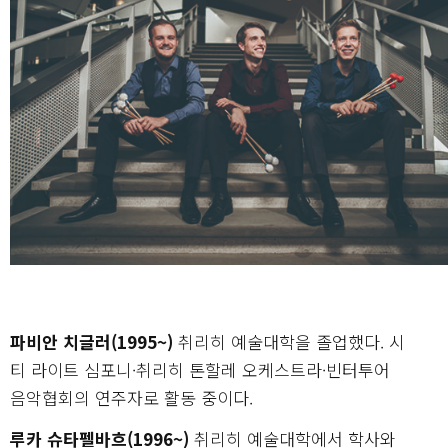
파비안 치글러(1995~)
취리히 예술대학을 졸업했다. 시
티 라이트 심포니·취리히 톤할레 오케스트라·빈터투어
음악협회의 연주자로 활동 중이다.
루카 슈타펠바흐(1996~)
취리히 예술대학에서 학사와