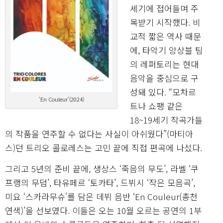
세기에 접어들며 주
목받기 시작했다. 비
교적 짧은 역사 때문
에, 타악기 앙상블 팀
의 레퍼토리는 현대
음악을 중심으로 구
성돼 있다. “모차르
‘En Couleur’(2024)
트나 쇼팽 같은
18~19세기 작곡가들
의 작품을 연주할 수 없다는 사실이 아쉬웠다”(마티아
스)던 트리오 콜로레스는 고민 끝에 직접 편곡에 나섰다.
그리고 5년의 준비 끝에, 생상스 ‘죽음의 무도’, 라벨 ‘쿠
프랭의 무덤’, 타유페르 ‘토카타’, 드뷔시 ‘작은 모음곡’,
미요 ‘스카라무슈’를 담은 데뷔 음반 ‘En Couleur(총천
연색)’을 선보였다. 이들은 오는 10월 오르는 공연의 1부