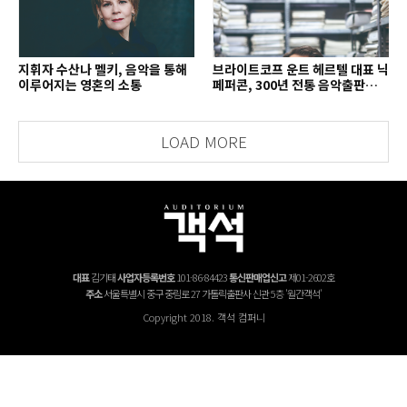
지휘자 수산나 멜키, 음악을 통해
브라이트코프 운트 헤르텔 대표 닉
이루어지는 영혼의 소통
페퍼콘, 300년 전통 음악출판사의
치열한 경영 철학
LOAD MORE
대표
김기태
사업자등록번호
101-86-84423
통신판매업신고
제01-2602호
주소
서울특별시 중구 중림로 27 가톨릭출판사 신관 5층 '월간객석'
Copyright 2018. 객석 컴퍼니