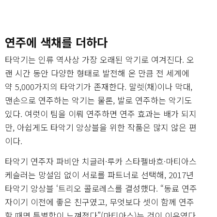
연주에 색채를 더하다
타악기는 인류 역사상 가장 오래된 악기로 여겨진다. 오
랜 시간 동안 다양한 형태로 발전해 온 만큼 전 세계에
약 5,000가지의 타악기가 존재한다. 말렛(채)이나 막대,
맨손으로 연주하는 악기는 물론, 발로 연주하는 악기도
있다. 여럿이 팀을 이뤄 연주하면 연주 효과는 배가 되지
만, 아쉽게도 타악기 앙상블을 위한 작품은 많지 않은 편
이다.
타악기 연주자 파비안 치글러·루카 스타펠바흐·마티아스
케슬러는 망설임 없이 서로를 파트너로 선택해, 2017년
타악기 앙상블 ‘트리오 콜로레스를 결성했다. “동료 연주
자이기 이전에 좋은 친구였고, 무엇보다 셋이 함께 연주
할 때면 특별함이 느껴졌다”(마티아스)는 것이 이유였다.