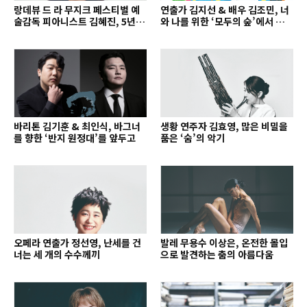
랑데뷰 드 라 무지크 페스티벌 예
연출가 김지선 & 배우 김조민, 너
술감독 피아니스트 김혜진, 5년간
와 나를 위한 ‘모두의 숲’에서 만나
의 여정을 돌아보며
는 동심
바리톤 김기훈 & 최인식, 바그너
생황 연주자 김효영, 많은 비밀을
를 향한 ‘반지 원정대’를 앞두고
품은 ‘숨’의 악기
오페라 연출가 정선영, 난세를 건
발레 무용수 이상은, 온전한 몰입
너는 세 개의 수수께끼
으로 발견하는 춤의 아름다움