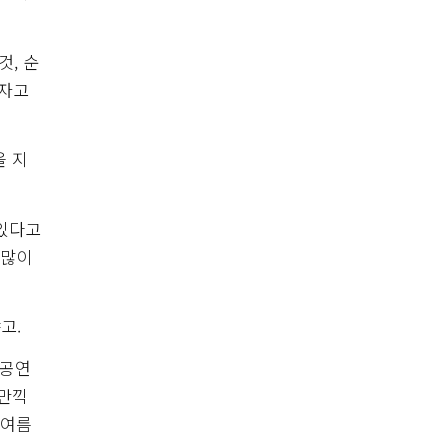
것, 순
하자고
을 지
 있다고
 많이
고.
 공연
 만끽
 여름