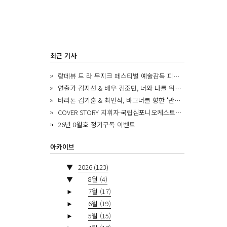
최근 기사
랑데뷰 드 라 무지크 페스티벌 예술감독 피아니스트 김혜진, 5년간의 여정을 돌아보며
연출가 김지선 & 배우 김조민, 너와 나를 위한 ‘모두의 숲’에서 만나는 동심
바리톤 김기훈 & 최인식, 바그너를 향한 ‘반지 원정대’를 앞두고
COVER STORY 지휘자·국립심포니오케스트라 제8대 음악감독 로베르토 아바도
26년 8월호 정기구독 이벤트
아카이브
▼
2026
(123)
▼
8월
(4)
►
7월
(17)
►
6월
(19)
►
5월
(15)