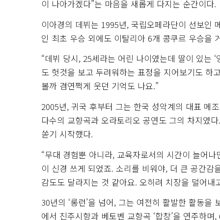
이 나아가겠다”는 마음을 새롭게 다지는 순간이다.
이아경의 데뷔는 1995년, 국립오페라단이 선보인 메노
인 최초 우승 외에도 이탈리아 6개 콩쿠르 우승을 
“데뷔 당시, 25세라는 어린 나이였는데 딸이 있는 
도 헛것을 보고 두려워하는 표정을 지어보기도 하고
볼까 겸연쩍게 웃던 기억도 나요.”
2005년, 귀국 후부터 그는 한국 성악계의 대표 
다수의 교향곡과 오라토리오 공연도 그의 차지였다.
쏟기 시작했다.
“무대 경험뿐 아니라, 교육자로서의 시간이 늘어나면
이 신경 쓰게 되었죠. 소리를 비워야, 더 큰 공간감
감도도 달라지는 것 같아요. 오히려 치장을 덜어내
30년의 ‘롱런’을 넘어, 그는 여전히 활발한 활동을
에서 진주시향과 베토벤 교향곡 ‘합창’을 연주하며,