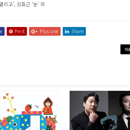
리고’, 김효근 ‘눈’ 외
e
Pin it
Plus one
Share
다