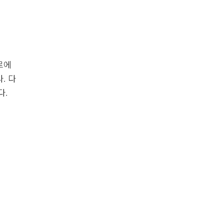
르에
. 다
다.