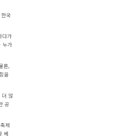
르 한국
 가다가
을 누가
물론,
 힘을
 더 많
한 공
악축제
과 베