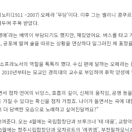
티(1911 ~2007) 오페라 ‘무당’이다. 이후 그는 벨리니 콩쿠
거두며 주목 받았다.
‘영매’라는 배역이 부담되기도 했지만, 재밌었어요. 버스를 타고
, 공포에 떨며 술을 따르는 상황을 연상하다 일그러진 제 표정
메조소프라노서의 역할을 톡톡히 했다. 수십 편에 달하는 오페라는 
 2010년부터는 모교인 경희대의 교수로 부임하여 후학 양성에
서 점차 언어의 뉘앙스, 호흡의 깊이, 신체의 움직임, 공명 등을
을 가질 수 있다는 확신을 점차 가졌죠. 나이가 들면서는 곡에 대
고 더 담백한 모습으로 노래하고 싶어진달까요?”
 보여준다. 오는 4월에는 국립합창단과 브루크너 ‘테 데움’, 교향
 6월에는 청주시립합창단과 모차르트의 ‘레퀴엠’, 부천필하모닉