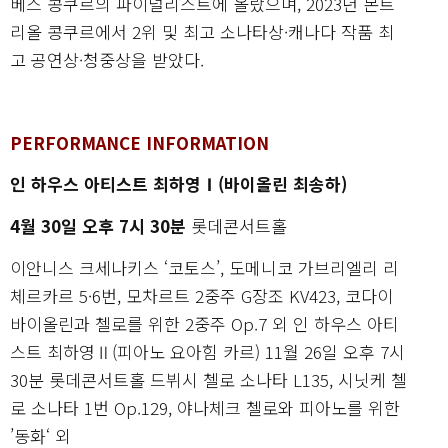
베스 콩쿠르의 파이널리스트에 올랐으며, 2023년 몬트
리올 콩쿠르에서 2위 및 최고 소나타상·캐나다 작품 최
고 공연상·청중상을 받았다.
PERFORMANCE INFORMATION
인 하우스 아티스트 최하영Ⅰ(바이올린 최송하)
4월 30일 오후 7시 30분
롯데콘서트홀
이안니스 크세나키스 ‘코토스’, 도메니코 가브리엘리 리
체르카르 5·6번, 모차르트 2중주 G장조 KV423, 코다이
바이올린과 첼로를 위한 2중주 Op.7 외 인 하우스 아티
스트 최하영Ⅱ(피아노 요아힘 카르) 11월 26일 오후 7시
30분 롯데콘서트홀 드뷔시 첼로 소나타 L135, 시닛케 첼
로 소나타 1번 Op.129, 야나체크 첼로와 피아노를 위한
’동화‘ 외