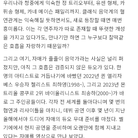
우리나라 청중에게 익숙한 정 트리오부터, 유센 형제, 카
퓌송 형제, 카네 메이슨 패밀리까지. 클래식 음악계의 혈
연관계는 익숙해질 듯하면서도, 새로 등장할 때면 매번
흥미롭다. 이는 각 연주자가 따로 존재할 때 뚜렷한 개성
을 가지고 있다가도, 만나기만 하면 그 누구보다 찰떡같
은 호흡을 자랑하기 때문일까?
그리고 여기, 자매가 줄줄이 음악가라는 사실은 널리 퍼
졌지만, 아직 그 호흡은 검증되지 않은 듀오가 있다. 한
명의 아티스트로 거듭나기에 바빴던 2022년 퀸 엘리자
베스 우승자 첼리스트 최하영(1998~), 그리고 2023년 몬
트리올 콩쿠르 2위 바이올리니스트 최송하(2000~)가 바
로 그 주인공들이다. 각자 전 세계를 돌아다니며 몇 번의
협연과 리사이틀을 마치니, 데뷔 공연 이후 몇 년이 지난
올해에서야 드디어 자매의 듀오 무대 준비를 마쳤다. 벨
기에에서 현지 공연을 준비하며 오랜만에 함께 지내고
있다는 자매를 영상으로 만나 보았다.