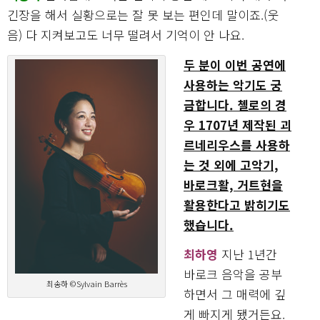
긴장을 해서 실황으로는 잘 못 보는 편인데 말이죠.(웃
음) 다 지켜보고도 너무 떨려서 기억이 안 나요.
두 분이 이번 공연에
사용하는 악기도 궁
금합니다. 첼로의 경
우 1707년 제작된 괴
르네리우스를 사용하
는 것 외에 고악기,
바로크활, 거트현을
활용한다고 밝히기도
했습니다.
최하영
지난 1년간
바로크 음악을 공부
최송하 ©Sylvain Barrès
하면서 그 매력에 깊
게 빠지게 됐거든요.