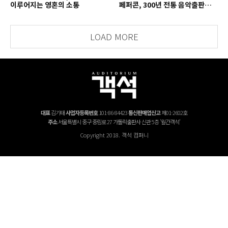
이루어지는 영혼의 소통
페퍼콘, 300년 전통 음악출판사의
치열한 경영 철학
LOAD MORE
대표
김기태
사업자등록번호
101-86-84423
통신판매업신고
제01-2602호
주소
서울특별시 중구 중림로 27 가톨릭출판사 신관 5층 '월간객석'
Copyright 2018. 객석 컴퍼니