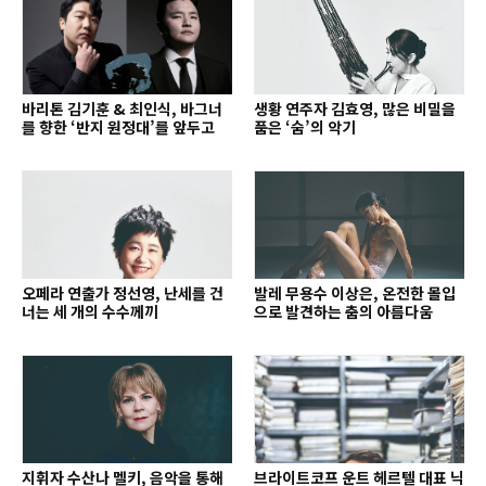
바리톤 김기훈 & 최인식, 바그너
생황 연주자 김효영, 많은 비밀을
를 향한 ‘반지 원정대’를 앞두고
품은 ‘숨’의 악기
오페라 연출가 정선영, 난세를 건
발레 무용수 이상은, 온전한 몰입
너는 세 개의 수수께끼
으로 발견하는 춤의 아름다움
지휘자 수산나 멜키, 음악을 통해
브라이트코프 운트 헤르텔 대표 닉