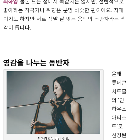
최하영
물론 모든 점에서 똑같지는 않지만, 전반적으로
좋아하는 작곡가나 취향은 분명 비슷한 편이에요. 자매
이기도 하지만 서로 정말 잘 맞는 음악의 동반자라는 생
각이 듭니다.
영감을 나누는 동반자
올해
롯데콘
서트홀
의 ‘인
하우스
아티스
트’로
선정된
최하영 ©Andreij Grilc