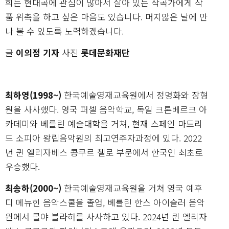
희는 현대곡에 관심이 많아서 살아 있는 작곡가에게 작
품 위촉을 하고 싶은 마음도 있습니다. 머지않은 날에 만
나 볼 수 있도록 노력하겠습니다.
글
이의정 기자
사진
롯데문화재단
최하영(1998~)
한국예술영재교육원에서 정명화와 장형
원을 사사했다. 영국 퍼셀 음악학교, 독일 크론베르크 아
카데미와 베를린 예술대학을 거쳐, 현재 스페인 마드리
드 소피아 왕립음악원의 최고연주자과정에 있다. 2022
년 퀸 엘리자베스 콩쿠르 첼로 부문에서 한국인 최초로
우승했다.
최송하(2000~)
한국예술영재교육원을 거쳐 영국 예후
디 메뉴힌 음악스쿨을 졸업, 베를린 한스 아이슬러 음악
원에서 콜야 블라허를 사사하고 있다. 2024년 퀸 엘리자