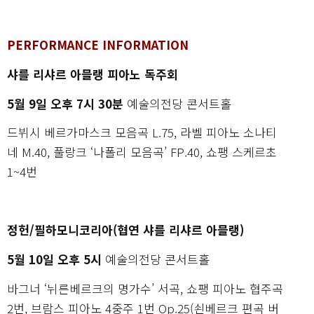
PERFORMANCE INFORMATION
샤를 리샤르 아믈랭 피아노 독주회
5월 9일 오후 7시 30분
예술의전당 콘서트홀
드뷔시 베르가마스크 모음곡 L.75, 라벨 피아노 소나티
네 M.40, 풀랑크 ‘나폴리 모음곡’ FP.40, 쇼팽 스케르초
1~4번
정헌/필하모니코리아(협연 샤를 리샤르 아믈랭)
5월 10일 오후 5시
예술의전당 콘서트홀
바그너 ‘뉘른베르크의 명가수’ 서곡, 쇼팽 피아노 협주곡
2번, 브람스 피아노 4중주 1번 Op.25(쇤베르크 편곡 버