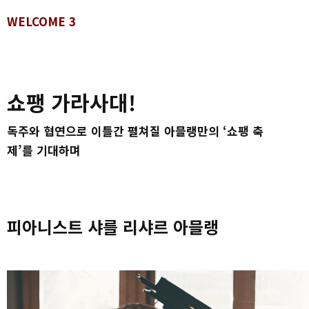
WELCOME 3
쇼팽 가라사대!
독주와 협연으로 이틀간 펼쳐질 아믈랭만의 ‘쇼팽 축
제’를 기대하며
피아니스트 샤를 리샤르 아믈랭