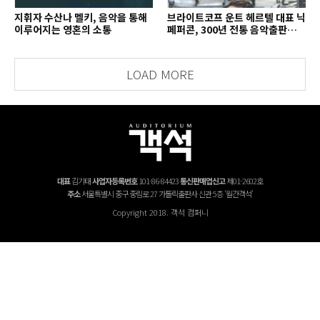
지휘자 수산나 멜키, 음악을 통해
브라이트코프 운트 헤르텔 대표 닉
이루어지는 영혼의 소통
페퍼콘, 300년 전통 음악출판사의
치열한 경영 철학
LOAD MORE
대표
김기태
사업자등록번호
101-86-84423
통신판매업신고
제01-2602호
주소
서울특별시 중구 중림로 27 가톨릭출판사 신관 5층 '월간객석'
Copyright 2018. 객석 컴퍼니