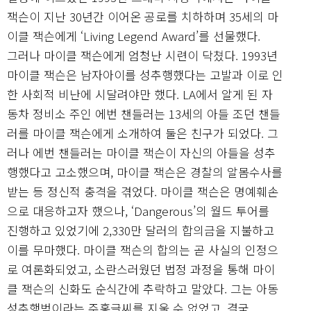
잭슨이 지난 30년간 이어온 공로를 치하하며 35세의 마
이클 잭슨에게 ‘Living Legend Award’를 선물했다.
그러나 마이클 잭슨에게 엄청난 시련이 닥쳤다. 1993년
마이클 잭슨은 남자아이를 성추행했다는 고발과 이로 인
한 사회적 비난에 시달려야만 했다. LA에서 알게 된 자
동차 정비소 주인 에번 챈들러는 13세의 아들 조던 챈들
러를 마이클 잭슨에게 소개하여 둘은 친구가 되었다. 그
러나 에번 챈들러는 마이클 잭슨이 자신의 아들을 성추
행했다고 고소했으며, 마이클 잭슨은 경찰의 알몸수사를
받는 등 정신적 충격을 겪었다. 마이클 잭슨은 명예훼손
으로 대응하고자 했으나, ‘Dangerous’의 월드 투어를
진행하고 있었기에 2,330만 달러의 합의금을 지불하고
이를 무마했다. 마이클 잭슨의 합의는 곧 사실의 인정으
로 여론화되었고, 소란스러웠던 법정 과정을 통해 마이
클 잭슨의 신화도 순식간에 추락하고 말았다. 그는 아동
성추행범이라는 주홍글씨를 지울 수 없었고, 결국