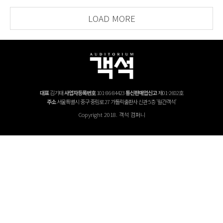
LOAD MORE
대표
김기태
사업자등록번호
101-86-84423
통신판매업신고
제01-2602호
주소
서울특별시 중구 중림로 27 가톨릭출판사 신관 5층 '월간객석'
Copyright 2018. 객석 컴퍼니