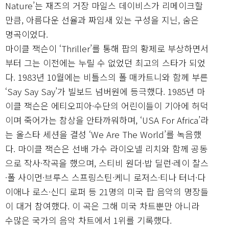
Nature’는 재즈의 거장 마일스 데이비스가 리메이크할
만큼, 아름다운 선율과 짜임새 있는 구성을 지닌, 숨은
명곡이었다.
마이클 잭슨이 ‘Thriller’를 통해 팝의 황제로 부상하면서
부터 그는 이전에는 누릴 수 없었던 최고의 스타가 되었
다. 1983년 10월에는 비틀스의 폴 매카트니와 함께 부른
‘Say Say Say’가 빌보드 넘버원에 등극했다. 1985년 마
이클 잭슨은 에티오피아·수단의 어린이들이 기아에 허덕
이며 죽어가는 참상을 안타까워하며, ‘USA For Africa’라
는 올스타 세션을 결성 ‘We Are The World’를 녹음했
다. 마이클 잭슨은 선배 가수 라이오넬 리치와 함께 공동
으로 작사·작곡을 했으며, 스티비 원더·밥 딜런·레이 찰스
·폴 사이먼·브루스 스프링스틴·케니 로저스·티나 터너·다
이애나 로스·신디 로퍼 등 21명의 미국 팝 음악의 명장들
이 대거 참여했다. 이 곡은 그해 미국 차트뿐만 아니라
수많은 국가의 음악 차트에서 1위를 기록했다.