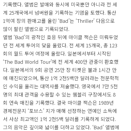
기록했다. 앨범은 발매와 동시에 미국뿐만 아니라 전 세
계 25개국에서 넘버원을 기록하는 기염을 토했다. 통산
1억여 장의 판매고를 올린 ‘Bad’는 ‘Thriller’ 다음으로
많이 팔린 앨범으로 기록되었다.
앨범 ‘Bad’의 광적인 호응 뒤에 마이클 잭슨은 미뤄두었
던 전 세계 투어의 닻을 올렸다. 전 세계 15개국, 총 123
회의 월드 투어 여정에 올랐다. 일본에서부터 시작된
‘The Bad World Tour’에 전 세계 400만 관중이 환호했
다. 일본에서의 9회 공연 25만 장 티켓은 불과 1시간 만
에 매진되었으며, 통산 1억 2천5백만 달러라는 천문학적
인 수익을 올리는 대역사를 저술했다. 영국에서 7만 5천
명의 최대 관객을 수용할 수 있는 웸블리 구장에서도 8
회 연속 매진을 기록했다. 결국 마이클 잭슨은 1989년
경제전문지 ‘포브스’ 지가 매해 선정하는 연예인 소득에
서 사상 최고액인 1억 2천5백 달러를 기록하게 되었다.
그의 음악은 깊이와 넓이를 더하고 있었다. ‘Bad’ 앨범에