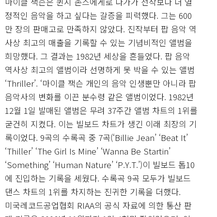
마이클 잭슨은 퀸시 존스에게로 다가가 전작보다 더 열
정적인 음악을 하고 싶다는 갈증을 피력했다. 그는 600
만 장의 판매고로 만족하지 않았다. 진작부터 팝 음악 역
사상 최고의 매출을 기록할 수 있는 기념비적인 앨범을
희망했다. 그 결과는 1982년 세상을 흔들었다. 팝 음악
역사상 최고의 앨범이라 선명하게 못 박을 수 있는 앨범
‘Thriller’. ‘마이클 잭슨 개인의 음악 인생뿐만 아니라 팝
음악사의 변화를 이끈 분수령 같은 앨범이었다. 1982년
12월 1일 발매된 앨범은 무려 37주간 앨범 차트의 1위를
굳건히 지켰다. 이는 빌보드 차트가 생긴 이래 최장의 기
록이었다. 9곡의 수록곡 중 7곡(‘Billie Jean’ ‘Beat It’
‘Thiller’ ‘The Girl Is Mine’ ‘Wanna Be Startin’
‘Something’ ‘Human Nature’ ‘P.Y.T.’)이 빌보드 톱10
에 진입하는 기록을 세웠다. 수록곡 9곡 모두가 빌보드
댄스 차트의 1위를 차지하는 진귀한 기록을 더했다.
미국레코드공업협회 RIAA의 공식 자료에 의한 통산 판