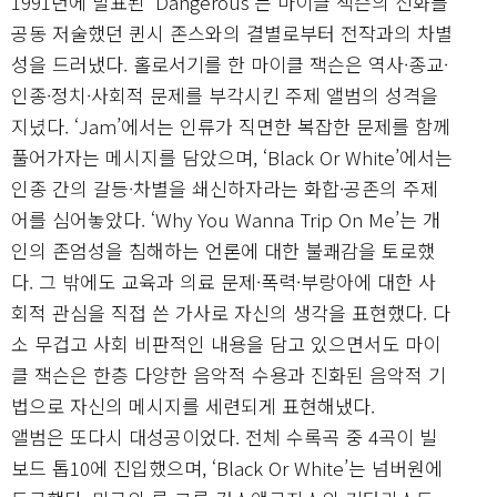
1991년에 발표된 ‘Dangerous’는 마이클 잭슨의 신화를
공동 저술했던 퀸시 존스와의 결별로부터 전작과의 차별
성을 드러냈다. 홀로서기를 한 마이클 잭슨은 역사·종교·
인종·정치·사회적 문제를 부각시킨 주제 앨범의 성격을
지녔다. ‘Jam’에서는 인류가 직면한 복잡한 문제를 함께
풀어가자는 메시지를 담았으며, ‘Black Or White’에서는
인종 간의 갈등·차별을 쇄신하자라는 화합·공존의 주제
어를 심어놓았다. ‘Why You Wanna Trip On Me’는 개
인의 존엄성을 침해하는 언론에 대한 불쾌감을 토로했
다. 그 밖에도 교육과 의료 문제·폭력·부랑아에 대한 사
회적 관심을 직접 쓴 가사로 자신의 생각을 표현했다. 다
소 무겁고 사회 비판적인 내용을 담고 있으면서도 마이
클 잭슨은 한층 다양한 음악적 수용과 진화된 음악적 기
법으로 자신의 메시지를 세련되게 표현해냈다.
앨범은 또다시 대성공이었다. 전체 수록곡 중 4곡이 빌
보드 톱10에 진입했으며, ‘Black Or White’는 넘버원에