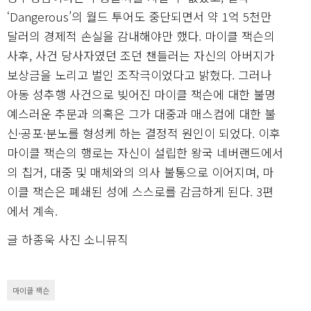
‘Dangerous’의 월드 투어도 중단되면서 약 1억 5천만
달러의 경제적 손실을 감내해야만 했다. 마이클 잭슨의
사후, 사건 당사자였던 조던 챈들러는 자신의 아버지가
보상금을 노리고 벌인 조작극이었다고 밝혔다. 그러나
아동 성추행 사건으로 빚어진 마이클 잭슨에 대한 불명
예스러운 추문과 의혹은 그가 대중과 매스컴에 대한 불
신·공포·분노를 형성케 하는 결정적 원인이 되었다. 이후
마이클 잭슨의 행로는 자신이 설립한 왕국 네버랜드에서
의 칩거, 대중 및 매체와의 의사 불통으로 이어지며, 마
이클 잭슨은 폐쇄된 성에 스스로를 감금하게 된다. 3편
에서 계속.
글 하종욱 사진 소니뮤직
마이클 잭슨