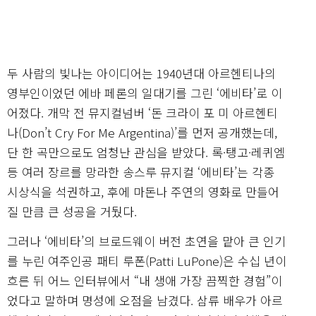
두 사람의 빛나는 아이디어는 1940년대 아르헨티나의
영부인이었던 에바 페론의 일대기를 그린 ‘에비타’로 이
어졌다. 개막 전 뮤지컬넘버 ‘돈 크라이 포 미 아르헨티
나(Don’t Cry For Me Argentina)’를 먼저 공개했는데,
단 한 곡만으로도 엄청난 관심을 받았다. 록·탱고·레퀴엠
등 여러 장르를 망라한 송스루 뮤지컬 ‘에비타’는 각종
시상식을 석권하고, 후에 마돈나 주연의 영화로 만들어
질 만큼 큰 성공을 거뒀다.
그러나 ‘에비타’의 브로드웨이 버전 초연을 맡아 큰 인기
를 누린 여주인공 패티 루폰(Patti LuPone)은 수십 년이
흐른 뒤 어느 인터뷰에서 “내 생애 가장 끔찍한 경험”이
었다고 말하며 명성에 오점을 남겼다. 삼류 배우가 아르