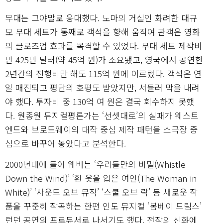
무대는 그야말로 웅대했다. 노마의 거실인 화려한 대규
모 무대 세트가 통째로 객석을 향해 움직여 관객은 영화
의 클로즈업 효과를 목격할 수 있었다. 무대 세트 제작비
만 425만 달러(약 45억 원)가 소요됐고, 영국에서 공연한
2년간의 진행비만 해도 115억 원에 이르렀다. 객석은 연
일 매진되고 평단의 호평도 받았지만, 서둘러 막을 내려
야 했다. 투자비 중 130억 여 원은 결국 회수하지 못했
다. 원종원 뮤지컬평론가는 ‘선셋대로’의 실패가 웨스트
엔드와 브로드웨이의 대작 중심 제작 패턴을 소극장 중
심으로 바꾸어 놓았다고 분석한다.
2000년대에 들어 웨버는 ‘우리들만의 비밀(Whistle
Down the Wind)’ ‘흰 옷을 입은 여인(The Woman in
White)’ ‘사운드 오브 뮤직’ ‘스쿨 오브 락’ 등 새로운 작
품을 꾸준히 작곡하는 한편 인도 뮤지컬 ‘봄베이 드림스’
런던 공연의 프로듀서로 나서기도 했다. 전작의 신화에