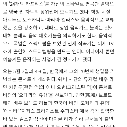
의 ‘24개의 카프리스’를 자신의 스타일로 편곡한 앨범으
로 영국 팝 차트의 상위권에 오르기도 했다. 학창 시절
아르투로 토스카니니·마리아 칼라스와 음악적으로 교류
했던 것을 강조하고, 때때로 상업 음악가로 불리는 것에
대해 클래식 음악 애호가들을 의식하기도 한다. 음악적
으로 폭넓은 스펙트럼을 보였던 천재 작곡가는 이제 TV
쇼에 출연해 스토리텔링을 만드는 엔터테이너이자 런던
예술계를 움직이는 사업가 겸 정치가가 됐다.
오는 5월 2일과 4~6일, 한국에서 그의 70번째 생일을 기
념하는 콘서트가 개최된다. 웨버 사단의 뮤지컬 배우 라
민 카림루(팬텀 역)와 애나 오번(크리스틴 역)이 콘서트
버전의 ‘오페라의 유령’을 선보인다. 친한(親韓) 브로드
웨이 배우 브래드 리틀과 한국어 버전 ‘오페라의 유령’
‘에비타’ ‘지저스 크라이스트 수퍼스타’에서 각각 활약한
바 있는 김소현·정선아·마이클 리가 갈라 콘서트에 출연
해 웨버의 14개 작품 속 히트곡과 숨은 명곡을 들려준다.