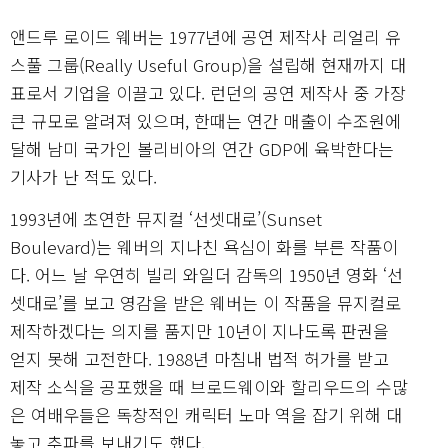
앤드루 로이드 웨버는 1977년에 공연 제작사 리얼리 유
스풀 그룹(Really Useful Group)을 설립해 현재까지 대
표로서 기업을 이끌고 있다. 런던의 공연 제작사 중 가장
큰 규모로 알려져 있으며, 한때는 연간 매출이 수조원에
달해 남미 국가인 볼리비아의 연간 GDP에 육박한다는
기사가 난 적도 있다.
1993년에 초연한 뮤지컬 ‘선셋대로’(Sunset
Boulevard)는 웨버의 지나친 욕심이 화를 부른 작품이
다. 어느 날 우연히 빌리 와일더 감독의 1950년 영화 ‘선
셋대로’를 보고 영감을 받은 웨버는 이 작품을 뮤지컬로
제작하겠다는 의지를 품지만 10년이 지나도록 판권을
얻지 못해 고전한다. 1988년 마침내 법적 허가를 받고
제작 소식을 공포했을 때 브로드웨이와 할리우드의 수많
은 여배우들은 독창적인 캐릭터 노마 역을 잡기 위해 대
놓고 추파를 보내기도 했다.