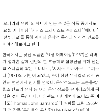
‘오페라의 유령’ 외 웨버가 만든 수많은 작품 중에서도,
‘요셉 어메이징’ ‘지저스 크라이스트 수퍼스타’ ‘에비타’
‘선셋대로’를 통해 웨버의 음악적 특징과 인간적 면모를
이야기해보려고 한다.
한국에서는 낯선 작품인 ‘요셉 어메이징’(1967)은 웨버
가 열아홉 살에 런던의 한 초등학교 합창단을 위해 만든
팝 스타일의 짧은 칸타타로, ‘지저스 크라이스트 수퍼스
타’(1971)의 기반이 되었고, 후에 장편 뮤지컬로 정식 공
연돼 런던에서 인기를 얻었다. 음악적으로는 로큰롤·칼
립소·컨트리 뮤직 등 여러 음악 장르를 유머러스하게 뒤
섞은 것이 특징이다. 아일랜드 사회개혁가 토머스 존 바
나도(Thomas John Barnardo)의 실화를 그린 1965년
의 첫 작품 ‘우리들의 유사함(The Likes of Us)’이