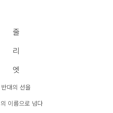
줄
리
엣
반대의 선을
의 이름으로 넘다