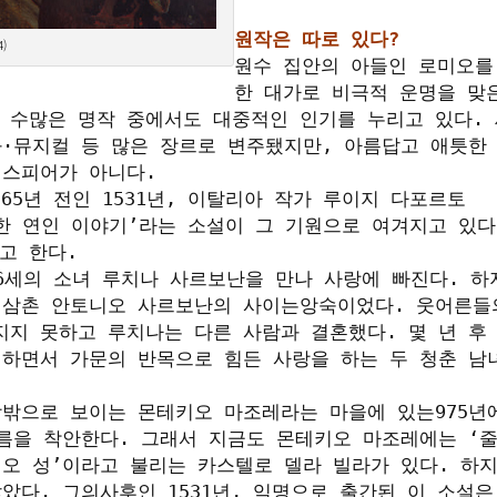
원작은 따로 있다?
)
원수 집안의 아들인 로미오를
한 대가로 비극적 운명을 맞
 수많은 명작 중에서도 대중적인 인기를 누리고 있다.
·뮤지컬 등 많은 장르로 변주됐지만, 아름답고 애틋한 
스피어가 아니다. 

65년 전인 1531년, 이탈리아 작가 루이지 다포르토
고귀한 연인 이야기’라는 소설이 그 기원으로 여겨지고 있다.
 한다.

16세의 소녀 루치나 사르보난을 만나 사랑에 빠진다. 하지
 삼촌 안토니오 사르보난의 사이는앙숙이었다. 웃어른들
지 못하고 루치나는 다른 사람과 결혼했다. 몇 년 후
하면서 가문의 반목으로 힘든 사랑을 하는 두 청춘 남
밖으로 보이는 몬테키오 마조레라는 마을에 있는975년
름을 착안한다. 그래서 지금도 몬테키오 마조레에는 ‘줄
오 성’이라고 불리는 카스텔로 델라 빌라가 있다. 하지
았다. 그의사후인 1531년, 익명으로 출간된 이 소설은