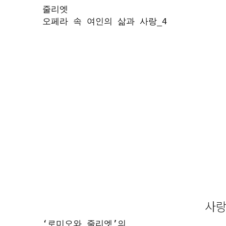
줄리엣

오페라 속 여인의 삶과 사랑_4

사랑
‘로미오와 줄리엣’의 
