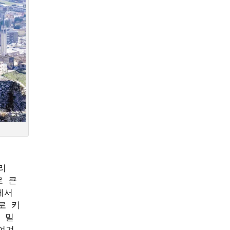
리
 큰 
서 
로 키
 밀
여겨