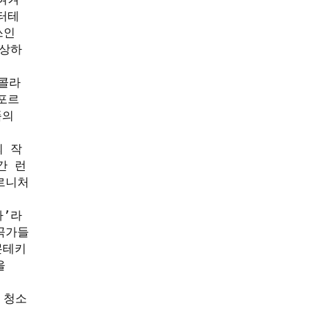
터테
인 
감상하
콜라 
 포르
의 
의 작
간 런
르니처
가’라
곡가들
몬테키
 
 청소