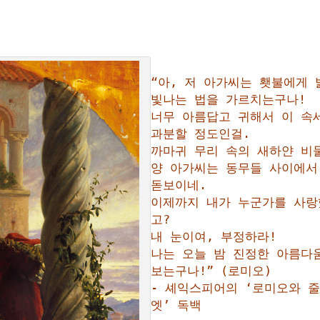
“아, 저 아가씨는 횃불에게 밝
빛나는 법을 가르치는구나!

너무 아름답고 귀해서 이 속세
과분할 정도인걸.

까마귀 무리 속의 새하얀 비둘
양 아가씨는 동무들 사이에서 
돋보이네.

이제까지 내가 누군가를 사랑
고?

내 눈이여, 부정하라!

나는 오늘 밤 진정한 아름다움
보는구나!” (로미오)

- 셰익스피어의 ‘로미오와 
엣’ 독백
