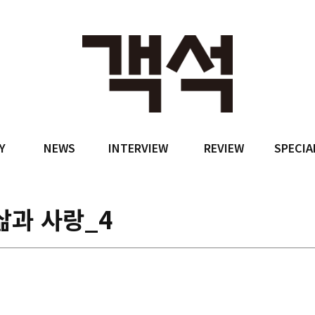
Y
NEWS
INTERVIEW
REVIEW
SPECIA
삶과 사랑_4