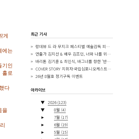
최근 기사
게 
랑데뷰 드 라 무지크 페스티벌 예술감독 피아니스트 김혜진, 5년간의 여정을 돌아보며
에는 
연출가 김지선 & 배우 김조민, 너와 나를 위한 ‘모두의 숲’에서 만나는 동심
바리톤 김기훈 & 최인식, 바그너를 향한 ‘반지 원정대’를 앞두고
기인 
COVER STORY 지휘자·국립심포니오케스트라 제8대 음악감독 로베르토 아바도
홀로 
26년 8월호 정기구독 이벤트
했다
아카이브
▼
2026
(123)
▼
8월
(4)
을 
►
7월
(17)
►
6월
(19)
줄리
►
5월
(15)