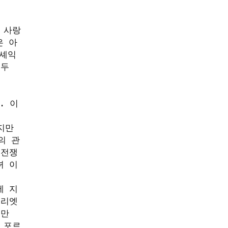
 사랑
은 아
 셰익
두 
 이 
만 
의 관
 전쟁
녀 이
에 지
리엣 
만 
 포르