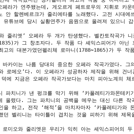
 오페라가 연주됐는데, 게오르게 페트로우의 지휘로 카운
 안 할렌베르크가 줄리에타를 노래했다. 고전 시대에쓰
면 유튜브에 당시 실황연주가 음원으로 올려져 있으니 
미오와 줄리엣’ 오페라 두 개가 탄생했다. 벨칸토작곡가 니
1~1835)가 그 창조자다. 두 작품 다 셰익스피어가 아닌
고의 대본가였던펠리체 로마니(1788~1865)가 두 작품
 바카이는 나름 당대의 중요한 오페라 작곡가였다. 그
와 로메오’다. 이 오페라가 성공하자 제작을 위해 건너
그 덕에 지금은 오페라 작곡가보다는 마치 피아노계의 체
니 파치니가 낸 펑크를 막기 위해 ‘카풀레티가와몬테키
에 올렸다. 그는 파치니의 공백을 메우는 대신 다른 작
인을 하고, 전작 ‘해적’을 마치자마자 ‘카풀레티가와 
했던 벨리니는 타이틀이 겹치는 것을 피하기 위해 제목을
 로미오와 줄리엣은 우리가 익히 아는 셰익스피어의 두