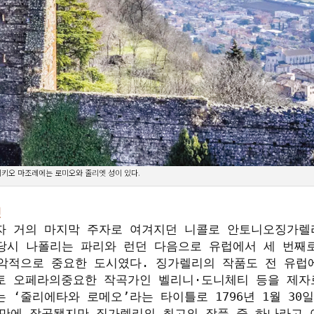
키오 마조레에는 로미오와 줄리엣 성이 있다.
엣
자 거의 마지막 주자로 여겨지던 니콜로 안토니오징가렐
. 당시 나폴리는 파리와 런던 다음으로 유럽에서 세 번째로
악적으로 중요한 도시였다. 징가렐리의 작품도 전 유럽에
토 오페라의중요한 작곡가인 벨리니·도니체티 등을 제자
‘줄리에타와 로메오’라는 타이틀로 1796년 1월 30일
 만에 작곡됐지만 징가렐리의 최고의 작품 중 하나라고 