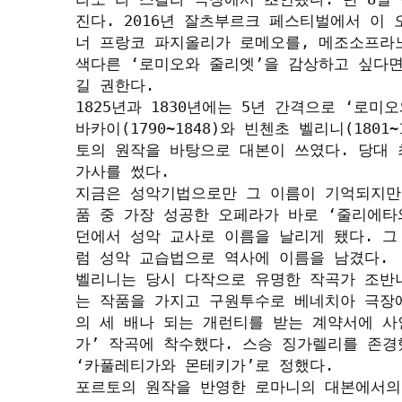
진다. 2016년 잘츠부르크 페스티벌에서 이
너 프랑코 파지올리가 로메오를, 메조소프라노
색다른 ‘로미오와 줄리엣’을 감상하고 싶다
길 권한다.

1825년과 1830년에는 5년 간격으로 ‘로
바카이(1790~1848)와 빈첸초 벨리니(180
토의 원작을 바탕으로 대본이 쓰였다. 당대 최
가사를 썼다.

지금은 성악기법으로만 그 이름이 기억되지만
품 중 가장 성공한 오페라가 바로 ‘줄리에타
던에서 성악 교사로 이름을 날리게 됐다. 
럼 성악 교습법으로 역사에 이름을 남겼다. 

벨리니는 당시 다작으로 유명한 작곡가 조반
는 작품을 가지고 구원투수로 베네치아 극장
의 세 배나 되는 개런티를 받는 계약서에 사
가’ 작곡에 착수했다. 스승 징가렐리를 존경
‘카풀레티가와 몬테키가’로 정했다. 

포르토의 원작을 반영한 로마니의 대본에서의