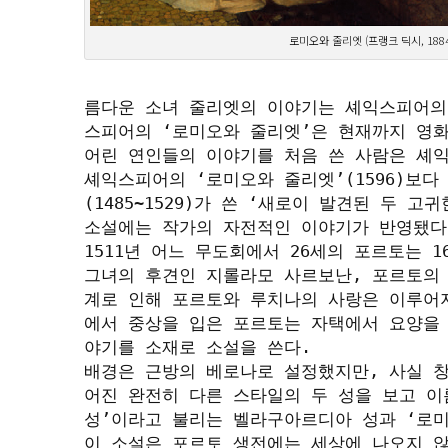
로미오와 줄리엣 (프랭크 딕시, 1884
름다운 소녀 줄리엣의 이야기는 셰익스피어의
스피어의 ‘로미오와 줄리엣’은 현재까지 영화
어린 연인들의 이야기를 처음 쓴 사람은 셰익
셰익스피어의 ‘로미오와 줄리엣’(1596)보다 
(1485~1529)가 쓴 ‘새로이 발견된 두 
소설에는 작가의 자전적인 이야기가 반영됐다고
1511년 어느 무도회에서 26세의 포르토는 
그녀의 후견인 지롤라모 사르보난, 포르토의
계로 인해 포르토와 루치나의 사랑은 이루어지
에서 중상을 입은 포르토는 자택에서 요양을 
야기를 소재로 소설을 쓴다. 

배경은 근방의 베로나로 설정했지만, 사실 창
어진 완전히 다른 스타일의 두 성을 보고 이
성’이라고 불리는 벨라구아르디아 성과 ‘로미
이 소설은 포르토 생전에는 세상에 나오지 않