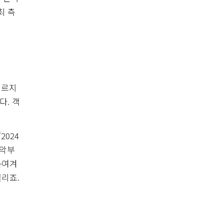
최 측
거르지
. 객
2024
음악부
눈여겨
열리죠.