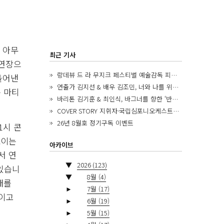
 아무
최근 기사
공연장으
랑데뷰 드 라 무지크 페스티벌 예술감독 피아니스트 김혜진, 5년간의 여정을 돌아보며
들어낸
연출가 김지선 & 배우 김조민, 너와 나를 위한 ‘모두의 숲’에서 만나는 동심
 마티
바리톤 김기훈 & 최인식, 바그너를 향한 ‘반지 원정대’를 앞두고
COVER STORY 지휘자·국립심포니오케스트라 제8대 음악감독 로베르토 아바도
26년 8월호 정기구독 이벤트
1시 콘
보이는
아카이브
서 연
▼
2026
(123)
있습니
▼
8월
(4)
배를
►
7월
(17)
들이고
►
6월
(19)
►
5월
(15)