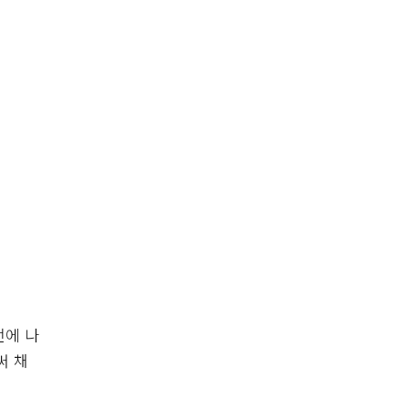
전에 나
써 채