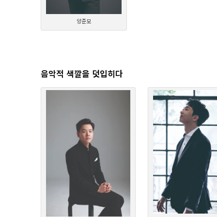
양준모
음악적 색깔을 덧입히다