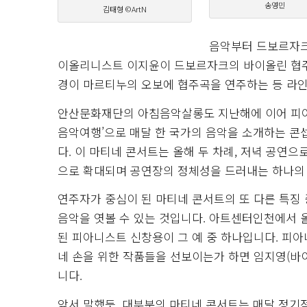
송영민
김태형 ©ArtN
음악부터 드보르자크
이올리니스트 이지윤이 드보르자크의 바이올린 협주곡
경이 마르티누의 오보에 협주곡을 연주하는 등 라
안산문화재단의 아침음악살롱도 지난해에 이어 피아니
음악여행’으로 매달 한 국가의 음악을 소개하는 콘
다. 이 마티네 콘서트는 올해 두 차례, 저녁 공연
으로 확대되며 공연장의 정체성을 드러내는 하나의
연주자가 중심이 된 마티네 콘서트의 또 다른 특징 
음악을 엿볼 수 있는 것입니다. 아트센터인천에서 
된 피아니스트 신창용이 그 예 중 하나입니다. 피
네 손을 위한 작품들을 선보이는가 하면 임지영(바이
니다.
앞서 말했듯, 대부분의 마티네 콘서트는 매달 정기