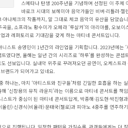
스메타나 탄생 200주년을 기념하며 선정된 이 주제 
바로크 시대의 보헤미아 음악가들인 비버·리틀러·젤
·야나체크의 작품까지, 말 그대로 체코 음악의 유산을 담았습니
을, 소프라노 황수미가 오페라 ‘루살카’의 아리아를, 오보이
인업과 레퍼토리로 기대감을 갖게 하는 마티네 콘서트입니다.
스트 송영민이 1년간의 라인업을 기획합니다. 2023년에는 
셉트였다면, 올해는 일년 간의 시리즈로 ‘하루’를 완성하는 콘셉
으로도 선보입니다. 실내악 위주로 꾸려져오던 공연이, 오케스트라
 브랜드가 되어가고 있네요.
중 하나는, 마치 ‘아티스트와 친구들’처럼 긴밀한 호흡을 하는 
올해 ‘신창용의 뮤직 라운지’라는 이름으로 마티네 콘서트를 책
아니스트가 중심이 된 마티네 콘서트답게, 박종해·김도현·박진형과
올린)·신경식(비올라)·문태국(첼로)과 피아노 4중주를 연주하기
적으로 진행됩니다. 일정한 패턴을 가질수록, 관객들에게는 더 잘