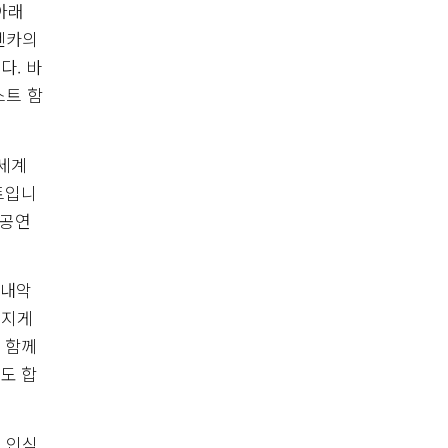
아래
렌카의
다. 바
스트 함
‘세계
트입니
 공연
실내악
임지게
 함께
도 합
 인식