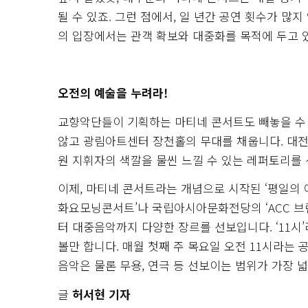
될 수 있죠. 그런 점에서, 일 년간 공연 횟수가 많
의 입장에서는 관객 확보와 대중화를 목적에 두고 
오전의 예술을 누려라!
교향악단들이 기획하는 마티네 콘서트도 빼놓을 수
않고 광림아트센터 장천홀의 무대를 채웁니다. 대
원 지휘자의 색깔을 물씬 느낄 수 있는 레퍼토리를
이제, 마티네 콘서트라는 개념으로 시작된 ‘평일의 예
화요모닝콘서트’나 국립아시아문화전당의 ‘ACC 브런
터 대중음악까지 다양한 장르를 선보입니다. ‘11시
볼만 합니다. 매월 첫째 주 목요일 오전 11시라는 
음악은 물론 무용, 연극 등 선보이는 범위가 가장 
글
허서현 기자