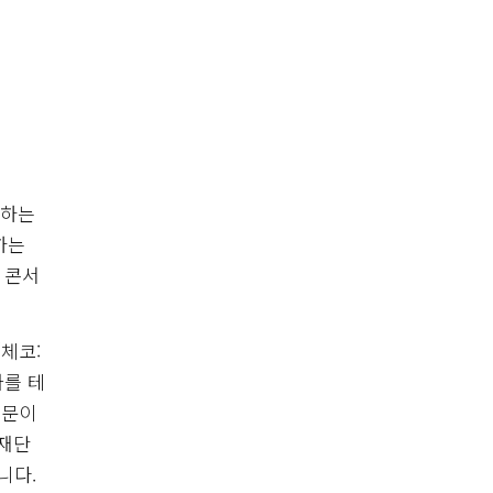
획하는
하는
 콘서
체코:
가를 테
때문이
화재단
니다.