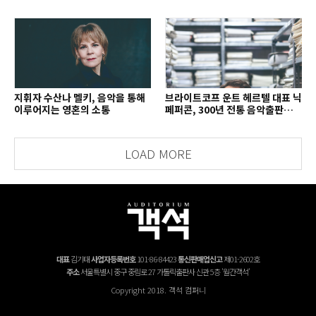
지휘자 수산나 멜키, 음악을 통해
브라이트코프 운트 헤르텔 대표 닉
이루어지는 영혼의 소통
페퍼콘, 300년 전통 음악출판사의
치열한 경영 철학
LOAD MORE
대표
김기태
사업자등록번호
101-86-84423
통신판매업신고
제01-2602호
주소
서울특별시 중구 중림로 27 가톨릭출판사 신관 5층 '월간객석'
Copyright 2018. 객석 컴퍼니