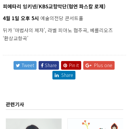
피에타리 잉키넨/KBS교향악단(협연 파스칼 로제)
4월 1일 오후 5시
예술의전당 콘서트홀
뒤카 ‘마법사의 제자’, 라벨 피아노 협주곡, 베를리오즈
‘환상교향곡’
Tweet
Share
Pin it
Plus one
Share
관련기사