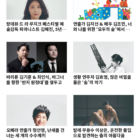
랑데뷰 드 라 무지크 페스티벌 예
연출가 김지선 & 배우 김조민, 너
술감독 피아니스트 김혜진, 5년간
와 나를 위한 ‘모두의 숲’에서 만나
의 여정을 돌아보며
는 동심
바리톤 김기훈 & 최인식, 바그너
생황 연주자 김효영, 많은 비밀을
를 향한 ‘반지 원정대’를 앞두고
품은 ‘숨’의 악기
오페라 연출가 정선영, 난세를 건
발레 무용수 이상은, 온전한 몰입
너는 세 개의 수수께끼
으로 발견하는 춤의 아름다움